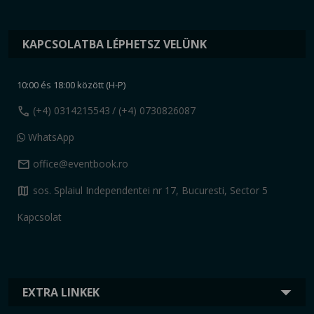
KAPCSOLATBA LÉPHETSZ VELÜNK
10:00 és 18:00 között (H-P)
call
(+4) 0314215543
/ (+4) 0730826087
WhatsApp
mail
office@eventbook.ro
map
sos. Splaiul Independentei nr 17, Bucuresti, Sector 5
Kapcsolat
EXTRA LINKEK