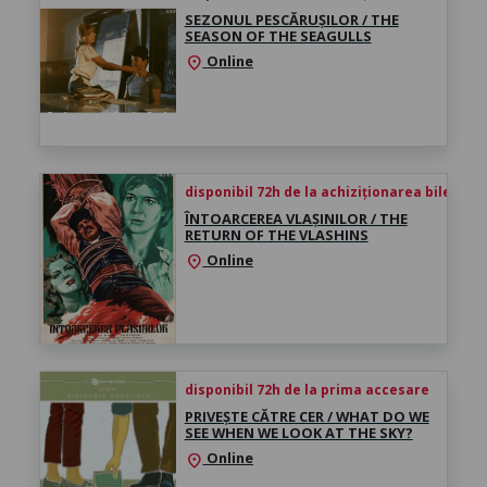
SEZONUL PESCĂRUȘILOR / THE
SEASON OF THE SEAGULLS
Online
location_on
disponibil 72h de la achiziționarea biletului
ÎNTOARCEREA VLAȘINILOR / THE
RETURN OF THE VLASHINS
Online
location_on
disponibil 72h de la prima accesare
PRIVEȘTE CĂTRE CER / WHAT DO WE
SEE WHEN WE LOOK AT THE SKY?
Online
location_on