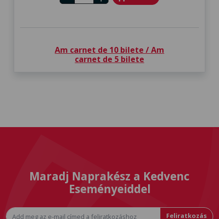
Am carnet de 10 bilete / Am
carnet de 5 bilete
Maradj Naprakész a Kedvenc
Eseményeiddel
Feliratkozás