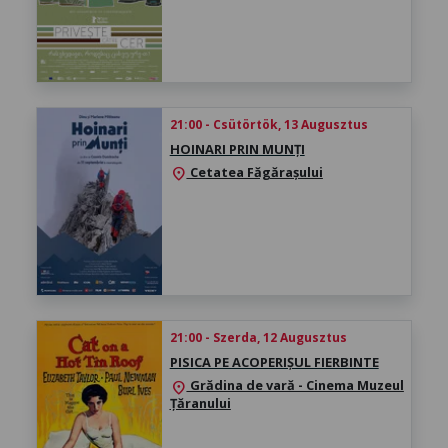
21:00 - Csütörtök, 13 Augusztus
HOINARI PRIN MUNȚI
Cetatea Făgărașului
location_on
21:00 - Szerda, 12 Augusztus
PISICA PE ACOPERIȘUL FIERBINTE
Grădina de vară - Cinema Muzeul
location_on
Țăranului