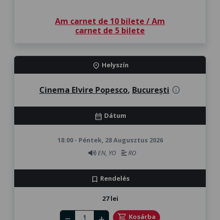
Am carnet de 10 bilete / Am
carnet de 5 bilete
Helyszín
location_on
Cinema Elvire Popesco
,
București
info
Dátum
calendar_month
18:00 - Péntek, 28 Augusztus 2026
EN, YO
RO
Rendelés
bookmark
27 lei
Number of tickets
shopping_cart
Kosárba
remove
add