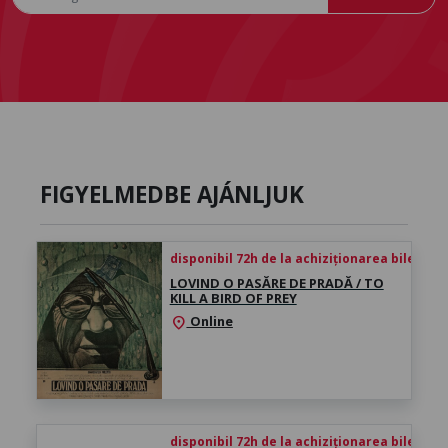
FIGYELMEDBE AJÁNLJUK
disponibil 72h de la achiziționarea biletului
LOVIND O PASĂRE DE PRADĂ / TO
KILL A BIRD OF PREY
Online
location_on
disponibil 72h de la achiziționarea biletului