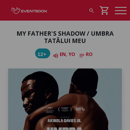
shopping_cart
search
MY FATHER'S SHADOW / UMBRA
TATĂLUI MEU
EN, YO
RO
12+
volume_up
notes