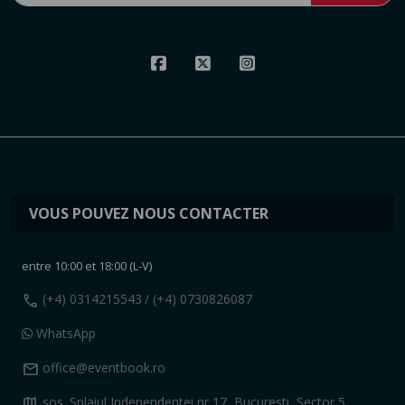
VOUS POUVEZ NOUS CONTACTER
entre 10:00 et 18:00 (L-V)
call
(+4) 0314215543
/ (+4) 0730826087
WhatsApp
mail
office@eventbook.ro
map
sos. Splaiul Independentei nr 17, Bucuresti, Sector 5