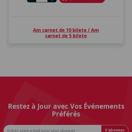
Am carnet de 10 bilete / Am
carnet de 5 bilete
Restez à Jour avec Vos Événements
Préférés
S'abonner