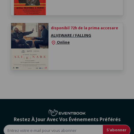
disponibil 72h de la prima accesare
ALI(E)NARE / FALLING
Online
location_on
Restez À Jour Avec Vos Événements Préférés
S'abonner