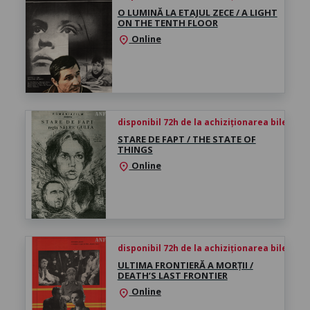
O LUMINĂ LA ETAJUL ZECE / A LIGHT
ON THE TENTH FLOOR
Online
location_on
disponibil 72h de la achiziționarea biletului
STARE DE FAPT / THE STATE OF
THINGS
Online
location_on
disponibil 72h de la achiziționarea biletului
ULTIMA FRONTIERĂ A MORȚII /
DEATH’S LAST FRONTIER
Online
location_on