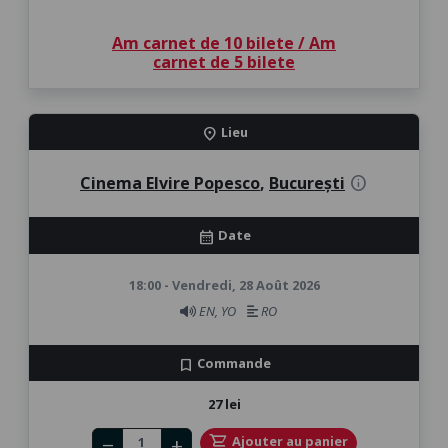
Am carnet de 10 bilete / Am
carnet de 5 bilete
Lieu
location_on
Cinema Elvire Popesco
,
București
info
Date
calendar_month
18:00 - Vendredi, 28 Août 2026
EN, YO
RO
Commande
bookmark
27 lei
Number of tickets
shopping_cart
Ajouter au panier
remove
add