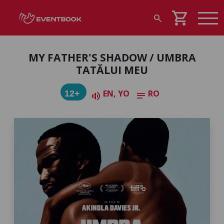
shopping_cart
search
MY FATHER'S SHADOW / UMBRA
TATĂLUI MEU
EN, YO
RO
12+
volume_up
notes