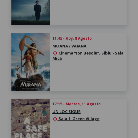
11:45 - Hoy, 8 Agosto
MOANA / VAIANA
Cinema “Ion Besoiu”, Sibiu - Sala
location_on
Mică
17:15 - Martes, 11 Agosto
UN LOC SIGUR
Sala 1, Green Village
location_on