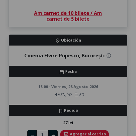
Am carnet de 10 bilete / Am
carnet de 5 bilete
Ubicación
location_on
Cinema Elvire Popesco
,
București
info
Fecha
calendar_month
18:00 - Viernes, 28 Agosto 2026
EN, YO
RO
Pedido
bookmark
27 lei
Number of tickets
shopping_cart
Agregar al carrito
remove
add