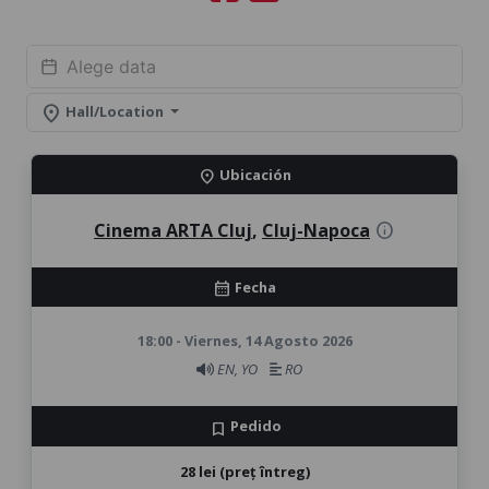
location_on
Hall/Location
Ubicación
location_on
Cinema ARTA Cluj
,
Cluj-Napoca
info
Fecha
calendar_month
18:00 - Viernes, 14 Agosto 2026
EN, YO
RO
Pedido
bookmark
28 lei (preț întreg)