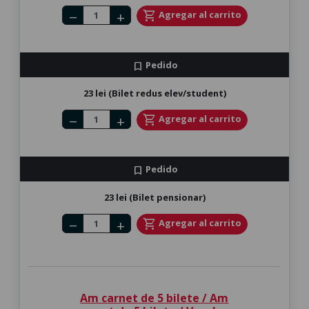
Number of tickets
shopping_cart
Agregar al carrito
remove
add
Pedido
bookmark
23 lei (Bilet redus elev/student)
Number of tickets
shopping_cart
Agregar al carrito
remove
add
Pedido
bookmark
23 lei (Bilet pensionar)
Number of tickets
shopping_cart
Agregar al carrito
remove
add
Am carnet de 5 bilete / Am