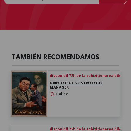
TAMBIÉN RECOMENDAMOS
disponibil 72h de la achiziționarea biletului
DIRECTORUL NOSTRU / OUR
MANAGER
Online
location_on
disponibil 72h de la achiziționarea biletului