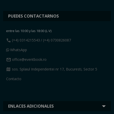
PUEDES CONTACTARNOS
entre las 10:00 y las 18:00 (L-V)
call
(+4) 0314215543
/ (+4) 0730826087
WhatsApp
mail
office@eventbook.ro
map
sos. Splaiul Independentei nr 17, Bucuresti, Sector 5
Contacto
ENLACES ADICIONALES