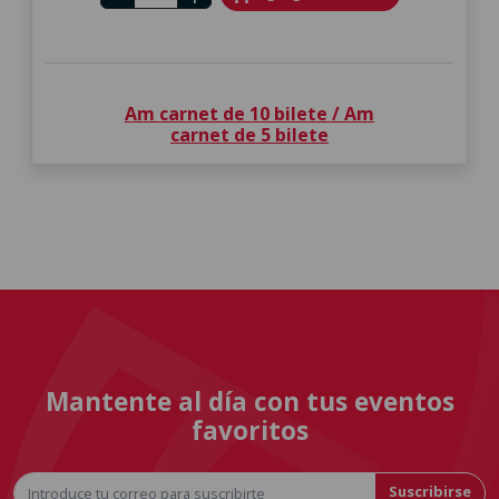
Am carnet de 10 bilete / Am
carnet de 5 bilete
Mantente al día con tus eventos
favoritos
Suscribirse