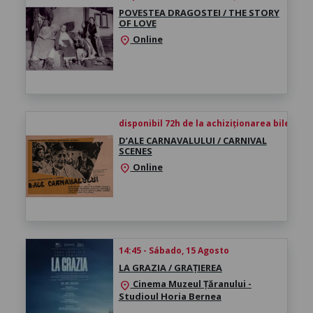
POVESTEA DRAGOSTEI / THE STORY
OF LOVE
Online
location_on
disponibil 72h de la achiziționarea biletului
D’ALE CARNAVALULUI / CARNIVAL
SCENES
Online
location_on
14:45 - Sábado, 15 Agosto
LA GRAZIA / GRAȚIEREA
Cinema Muzeul Țăranului -
location_on
Studioul Horia Bernea