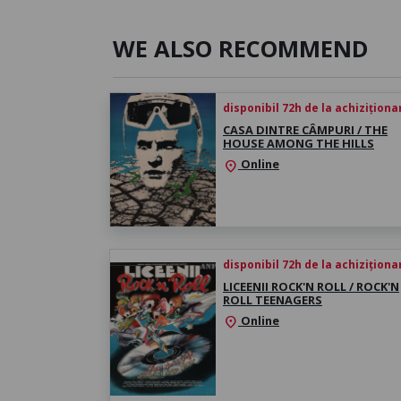
WE ALSO RECOMMEND
disponibil 72h de la achiziționa
CASA DINTRE CÂMPURI / THE
HOUSE AMONG THE HILLS
Online
location_on
disponibil 72h de la achiziționa
LICEENII ROCK'N ROLL / ROCK'N
ROLL TEENAGERS
Online
location_on