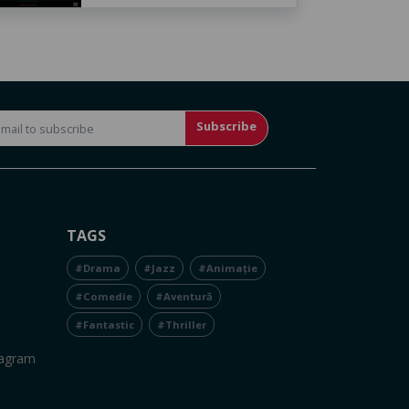
Subscribe
TAGS
#Drama
#Jazz
#Animație
#Comedie
#Aventură
#Fantastic
#Thriller
tagram