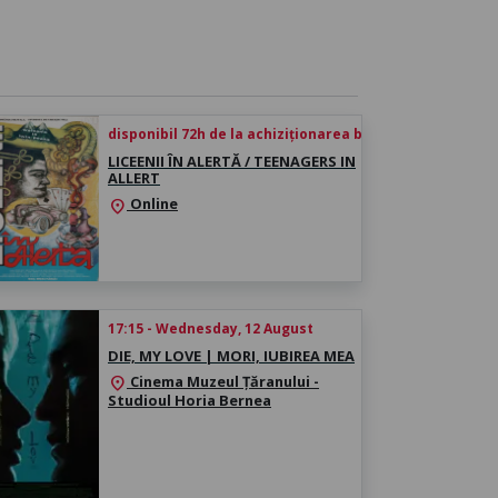
disponibil 72h de la achiziționarea biletului
LICEENII ÎN ALERTĂ / TEENAGERS IN
ALLERT
Online
location_on
17:15 - Wednesday, 12 August
DIE, MY LOVE | MORI, IUBIREA MEA
Cinema Muzeul Țăranului -
location_on
Studioul Horia Bernea