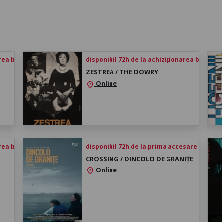
rea biletului
disponibil 72h de la achiziționarea biletului
ZESTREA / THE DOWRY
Online
location_on
rea biletului
disponibil 72h de la prima accesare
CROSSING / DINCOLO DE GRANIȚE
Online
location_on