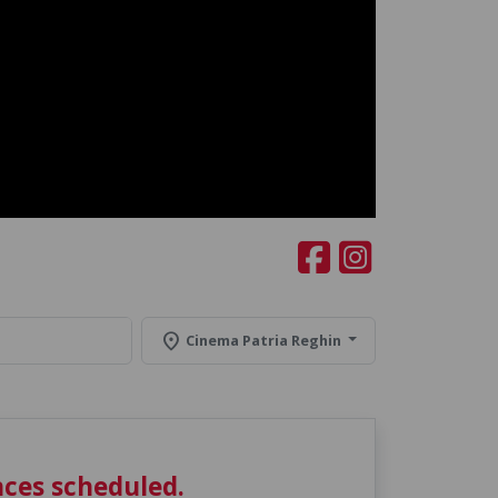
location_on
Cinema Patria Reghin
ces scheduled.