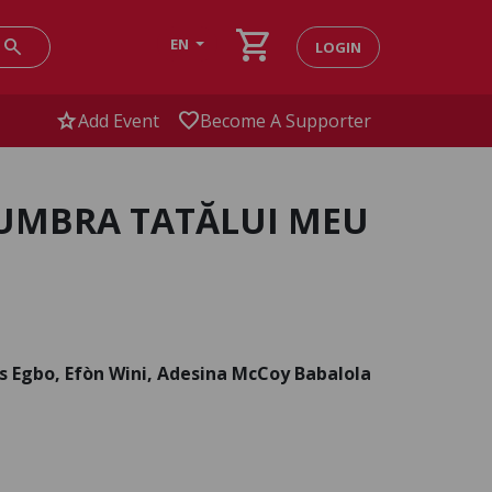
shopping_cart
search
EN
LOGIN
star
favorite
Add Event
Become A Supporter
 UMBRA TATĂLUI MEU
s Egbo, Efòn Wini, Adesina McCoy Babalola