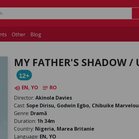
nts
Other
Blog
MY FATHER'S SHADOW /
12+
EN, YO
RO
volume_up
notes
Director:
Akinola Davies
Cast:
Sope Dirisu, Godwin Egbo, Chibuike Marvelou
Genre:
Dramă
Duration:
1h 34m
Country:
Nigeria, Marea Britanie
Language:
EN, YO