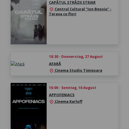
CAPĂTUL STRĂZII STEJAR
Centrul Cultural “Ion Besoiu” -
location_on
Terasa cu flori
18:30 - Donnerstag, 27 August
AFARĂ
Cinema Studio Timișoara
location_on
16:00 - Sonntag, 16 August
APPOFENIACS
Cinema Karloff
location_on