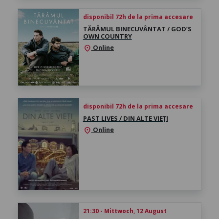
disponibil 72h de la prima accesare
TĂRÂMUL BINECUVÂNTAT / GOD’S
OWN COUNTRY
Online
location_on
disponibil 72h de la prima accesare
PAST LIVES / DIN ALTE VIEȚI
Online
location_on
21:30 - Mittwoch, 12 August