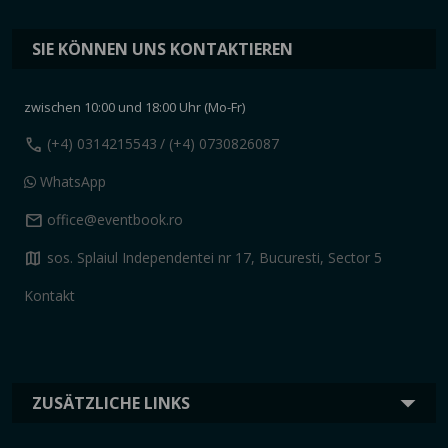
SIE KÖNNEN UNS KONTAKTIEREN
zwischen 10:00 und 18:00 Uhr (Mo-Fr)
call
(+4) 0314215543
/ (+4) 0730826087
WhatsApp
mail
office@eventbook.ro
map
sos. Splaiul Independentei nr 17, Bucuresti, Sector 5
Kontakt
ZUSÄTZLICHE LINKS