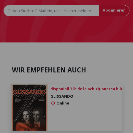
Abonnieren
WIR EMPFEHLEN AUCH
disponibil 72h de la achiziționarea biletului
GLISSANDO
Online
location_on