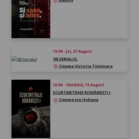
location_on
19:00 - Joi, 27 August
'88 SERIALUL
Cinema Victoria Timișoara
location_on
16:00 - Sâmbătă, 15 August
SCURTMETRAJE ROMÂNEȘTI I
Cinema Ion Hobana
location_on