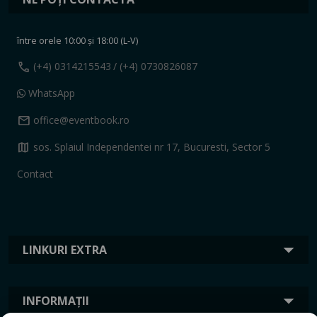
între orele 10:00 și 18:00 (L-V)
call
(+4) 0314215543
/ (+4) 0730826087
WhatsApp
mail
office@eventbook.ro
map
sos. Splaiul Independentei nr 17, Bucuresti, Sector 5
Contact
LINKURI EXTRA
INFORMAȚII