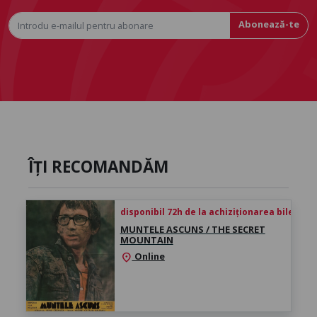
Abonează-te
ÎȚI RECOMANDĂM
disponibil 72h de la achiziționarea biletului
MUNTELE ASCUNS / THE SECRET
MOUNTAIN
Online
location_on