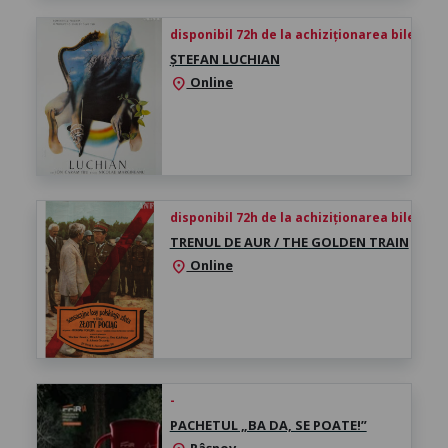
disponibil 72h de la achiziționarea biletului
ȘTEFAN LUCHIAN
Online
location_on
disponibil 72h de la achiziționarea biletului
TRENUL DE AUR / THE GOLDEN TRAIN
Online
location_on
-
PACHETUL „BA DA, SE POATE!”
Râșnov