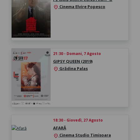
Cinema Elvire Popesco
location_on
21:30 - Domani, 7 Agosto
GIPSY QUEEN (2019)
Grădina Palas
location_on
18:30 - Giovedì, 27 Agosto
AFARĂ
Cinema Studio Timișoara
location_on