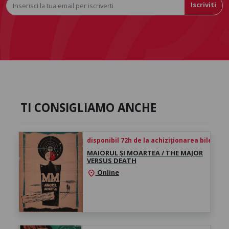
Iscriviti
TI CONSIGLIAMO ANCHE
disponibil 72h de la achiziționarea biletului
MAIORUL ȘI MOARTEA / THE MAJOR
VERSUS DEATH
Online
location_on