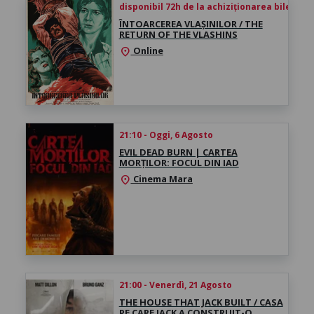
disponibil 72h de la achiziționarea biletului
ÎNTOARCEREA VLAȘINILOR / THE
RETURN OF THE VLASHINS
Online
location_on
21:10 - Oggi, 6 Agosto
EVIL DEAD BURN | CARTEA
MORȚILOR: FOCUL DIN IAD
Cinema Mara
location_on
21:00 - Venerdì, 21 Agosto
THE HOUSE THAT JACK BUILT / CASA
PE CARE JACK A CONSTRUIT-O