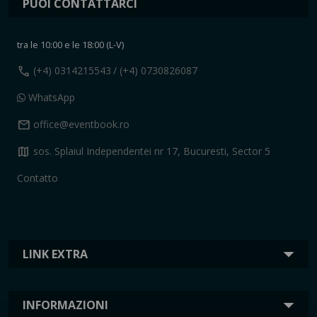
PUOI CONTATTARCI
tra le 10:00 e le 18:00 (L-V)
call
(+4) 0314215543
/ (+4) 0730826087
WhatsApp
mail
office@eventbook.ro
map
sos. Splaiul Independentei nr 17, Bucuresti, Sector 5
Contatto
LINK EXTRA
INFORMAZIONI