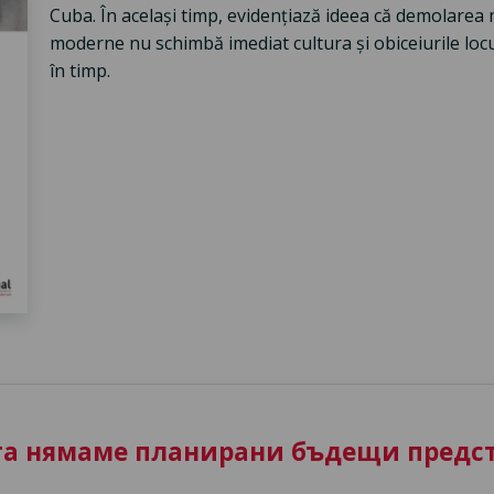
Cuba. În același timp, evidențiază ideea că demolarea 
moderne nu schimbă imediat cultura și obiceiurile locui
în timp.
та нямаме планирани бъдещи предст