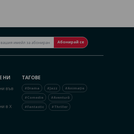
Абонирай се
Е НИ
ТАГОВЕ
ни във
#Drama
#Jazz
#Animație
#Comedie
#Aventură
ни в X
#Fantastic
#Thriller