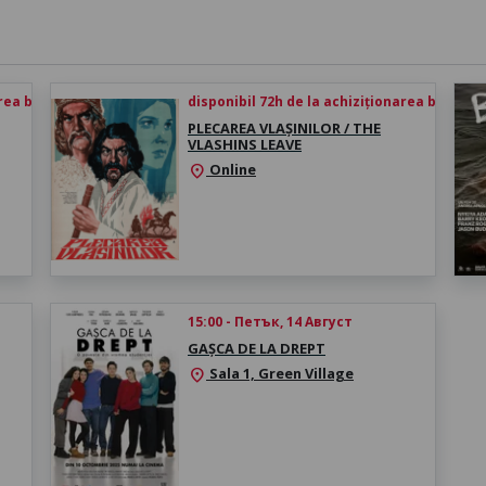
rea biletului
disponibil 72h de la achiziționarea biletului
PLECAREA VLAȘINILOR / THE
VLASHINS LEAVE
Online
location_on
15:00 - Петък, 14 Август
GAȘCA DE LA DREPT
Sala 1, Green Village
location_on