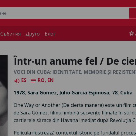
star
 Събития
Друго
Блог
Într-un anume fel / De ci
VOCI DIN CUBA: IDENTITATE, MEMORIE ȘI REZISTE
ES
RO, EN
volume_up
notes
1978, Sara Gomez, Julio Garcia Espinosa, 78, Cuba
One Way or Another (De cierta manera) este un film 
de Sara Gómez, filmul îmbină secvențe filmate în stil 
cartierele sărace din Havana imediat după Revoluția 
Película ilustrează contextul istoric pe fundalul proce