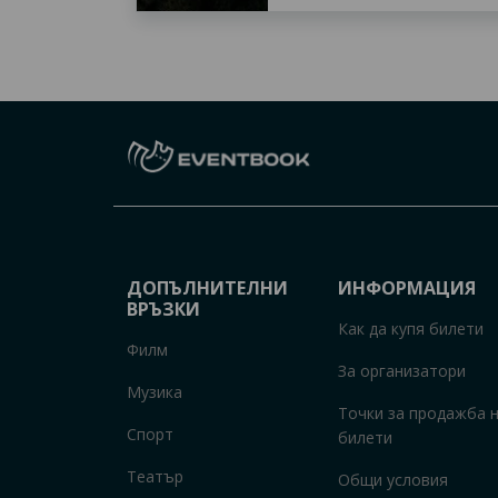
ДОПЪЛНИТЕЛНИ
ИНФОРМАЦИЯ
ВРЪЗКИ
Как да купя билети
Филм
За организатори
Музика
Точки за продажба 
Спорт
билети
Театър
Общи условия