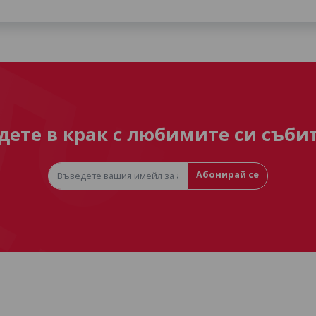
дете в крак с любимите си съби
Абонирай се