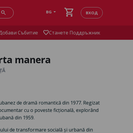
shopping_cart
search
BG
ВХОД
favorite
Добави Събитие
Станете Поддръжник
erta manera
NȚĂ
cubanez de dramă romantică din 1977. Regizat
documentar cu o poveste ficțională, explorând
Cubană din 1959.
sului de transformare socială și urbană din