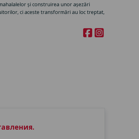
mahalalelor și construirea unor așezări
torilor, ci aceste transformări au loc treptat,
авления.