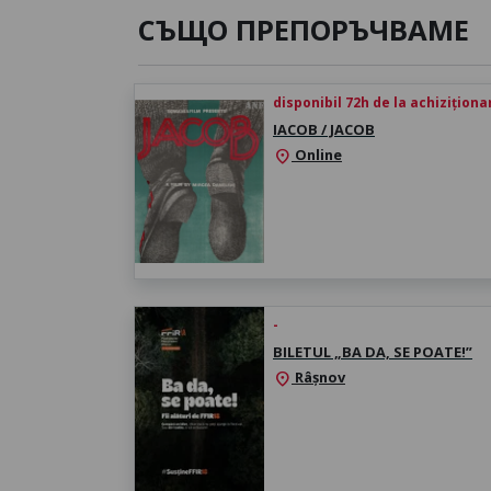
СЪЩО ПРЕПОРЪЧВАМЕ
disponibil 72h de la achiziționa
IACOB / JACOB
Online
location_on
-
BILETUL „BA DA, SE POATE!”
Râșnov
location_on