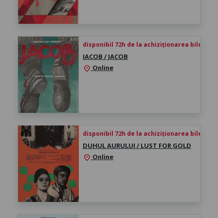
disponibil 72h de la achiziționarea biletului
IACOB / JACOB
Online
location_on
disponibil 72h de la achiziționarea biletului
DUHUL AURULUI / LUST FOR GOLD
Online
location_on