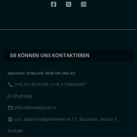
SIE KÖNNEN UNS KONTAKTIEREN
zwischen 10:00 und 18:00 Uhr (Mo-Fr)
call
(+4) 0314215543
/ (+4) 0730826087
WhatsApp
mail
office@eventbook.ro
map
sos. Splaiul Independentei nr 17, Bucuresti, Sector 5
Kontakt