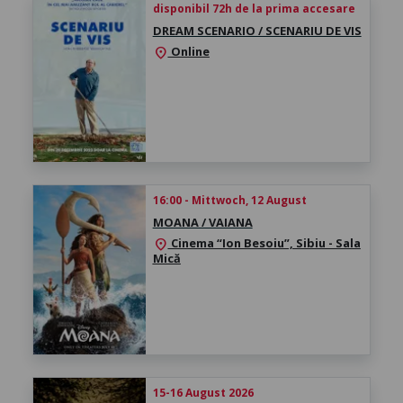
disponibil 72h de la prima accesare
DREAM SCENARIO / SCENARIU DE VIS
Online
location_on
16:00 - Mittwoch, 12 August
MOANA / VAIANA
Cinema “Ion Besoiu”, Sibiu - Sala
location_on
Mică
15-16 August 2026