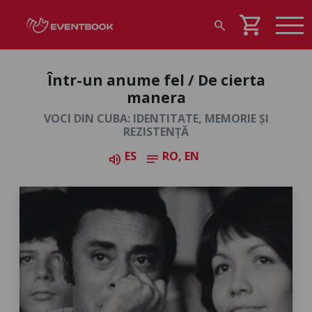
shopping_cart
search
Într-un anume fel / De cierta
manera
VOCI DIN CUBA: IDENTITATE, MEMORIE ȘI
REZISTENȚĂ
ES
RO, EN
volume_up
notes