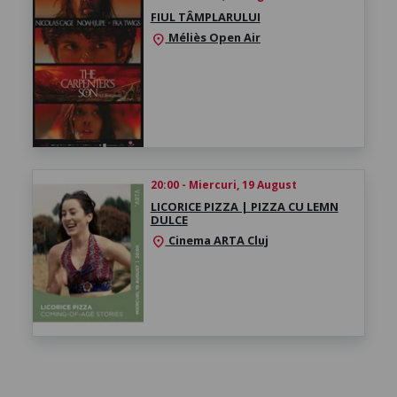
FIUL TÂMPLARULUI
Méliès Open Air
location_on
20:00 - Miercuri, 19 August
LICORICE PIZZA | PIZZA CU LEMN
DULCE
Cinema ARTA Cluj
location_on