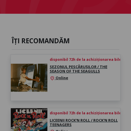
ÎȚI RECOMANDĂM
disponibil 72h de la achiziționarea biletului
SEZONUL PESCĂRUȘILOR / THE
SEASON OF THE SEAGULLS
Online
location_on
disponibil 72h de la achiziționarea biletului
LICEENII ROCK'N ROLL / ROCK'N ROLL
TEENAGERS