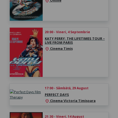
Online
location_on
20:00 - Vineri, 4 Septembrie
KATY PERRY: THE LIFETIMES TOUR –
LIVE FROM PARIS
Cinema Timiș
location_on
17:00 - Sâmbătă, 29 August
PERFECT DAYS
Cinema Victoria Timișoara
location_on
21:30 - Vineri, 14 August