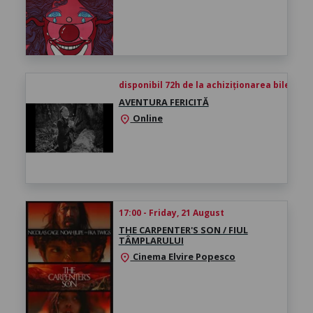
disponibil 72h de la achiziționarea biletului
AVENTURA FERICITĂ
Online
location_on
17:00 - Friday, 21 August
THE CARPENTER'S SON / FIUL
TÂMPLARULUI
Cinema Elvire Popesco
location_on