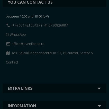
YOU CAN CONTACT US
between 10:00 and 18:00 (L-V)
call
(+4) 0314215543
/ (+4) 0730826087
WhatsApp
mail
office@eventbook.ro
map
sos. Splaiul Independentei nr 17, Bucuresti, Sector 5
Contact
EXTRA LINKS
INFORMATION