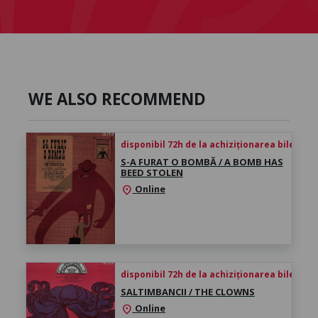
WE ALSO RECOMMEND
disponibil 72h de la achiziționarea biletului
S-A FURAT O BOMBĂ / A BOMB HAS
BEED STOLEN
Online
location_on
disponibil 72h de la achiziționarea biletului
SALTIMBANCII / THE CLOWNS
Online
location_on