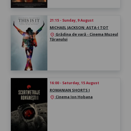
21:15 - Sunday, 9 August
MICHAEL JACKSON: ASTA-I TOT
Grădina de vară - Cinema Muzeul
location_on
Țăranului
16:00 - Saturday, 15 August
ROMANIAN SHORTS I
Cinema Ion Hobana
location_on