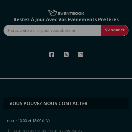
Restez À Jour Avec Vos Événements Préférés
S'abonner
VOUS POUVEZ NOUS CONTACTER
entre 10:00 et 18:00 (L-V)
call
(+4) 0314215543
/ (+4) 0730826087