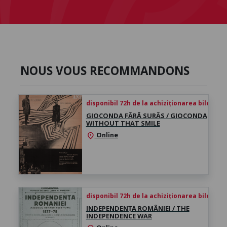
NOUS VOUS RECOMMANDONS
disponibil 72h de la achiziționarea biletului
GIOCONDA FĂRĂ SURÂS / GIOCONDA
WITHOUT THAT SMILE
Online
location_on
disponibil 72h de la achiziționarea biletului
INDEPENDENȚA ROMÂNIEI / THE
INDEPENDENCE WAR