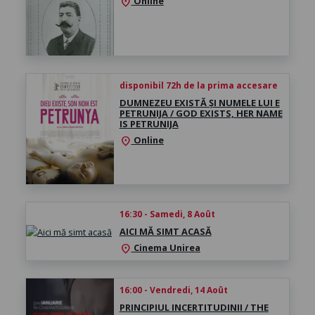
Online
location_on
disponibil 72h de la prima accesare
DUMNEZEU EXISTĂ ȘI NUMELE LUI E
PETRUNIJA / GOD EXISTS, HER NAME
IS PETRUNIJA
Online
location_on
16:30 - Samedi, 8 Août
AICI MĂ SIMT ACASĂ
Cinema Unirea
location_on
16:00 - Vendredi, 14 Août
PRINCIPIUL INCERTITUDINII / THE