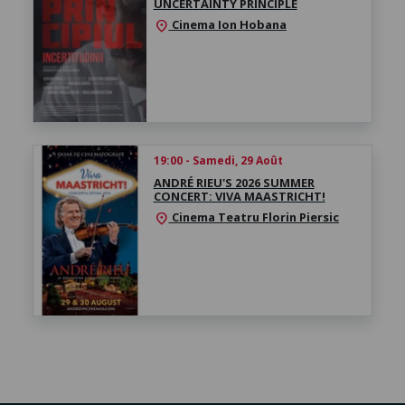
UNCERTAINTY PRINCIPLE
Cinema Ion Hobana
location_on
19:00 - Samedi, 29 Août
ANDRÉ RIEU'S 2026 SUMMER
CONCERT: VIVA MAASTRICHT!
Cinema Teatru Florin Piersic
location_on