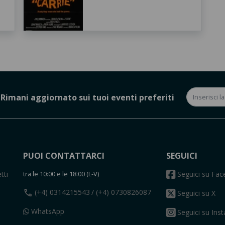
Rimani aggiornato sui tuoi eventi preferiti
PUOI CONTATTARCI
SEGUICI
tti
tra le 10:00 e le 18:00 (L-V)
Seguici su Fa
call
(+4) 0314215543
/ (+4) 0730826087
Seguici su X
WhatsApp
Seguici su Ins