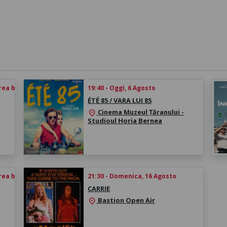
rea biletului
19:40 - Oggi, 6 Agosto
ÉTÉ 85 / VARA LUI 85
Cinema Muzeul Țăranului -
location_on
Studioul Horia Bernea
rea biletului
21:30 - Domenica, 16 Agosto
CARRIE
Bastion Open Air
location_on