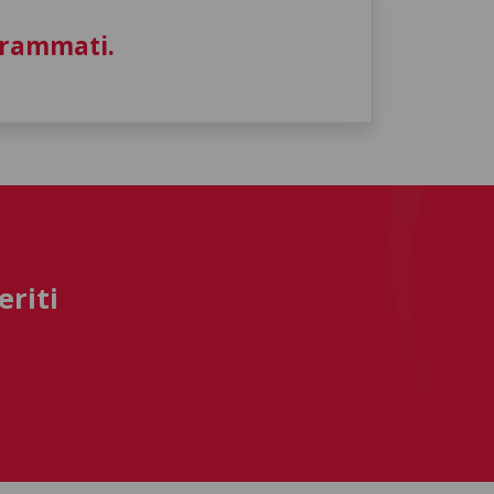
grammati.
eriti