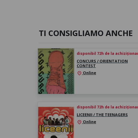
TI CONSIGLIAMO ANCHE
disponibil 72h de la achiziționa
CONCURS / ORIENTATION
CONTEST
Online
location_on
disponibil 72h de la achiziționa
LICEENII / THE TEENAGERS
Online
location_on