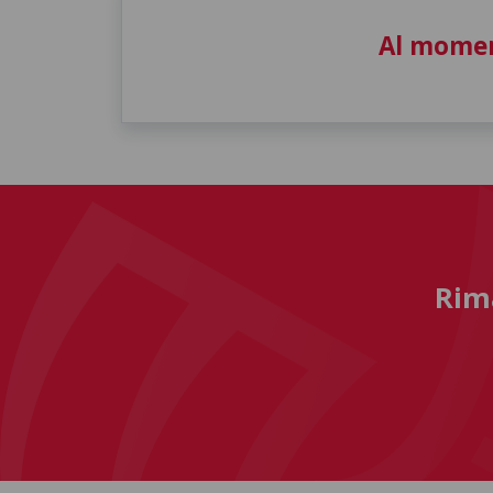
Al momen
Rima