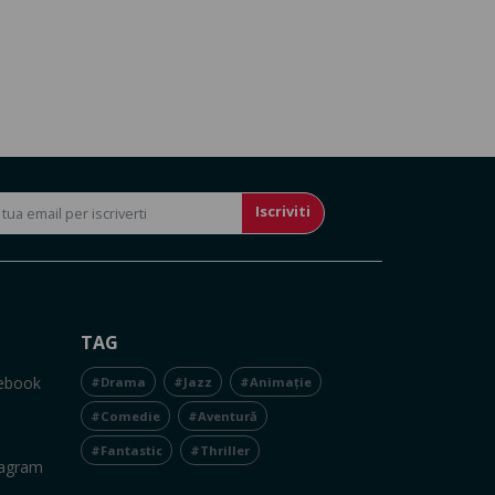
Iscriviti
TAG
cebook
#Drama
#Jazz
#Animație
#Comedie
#Aventură
#Fantastic
#Thriller
tagram