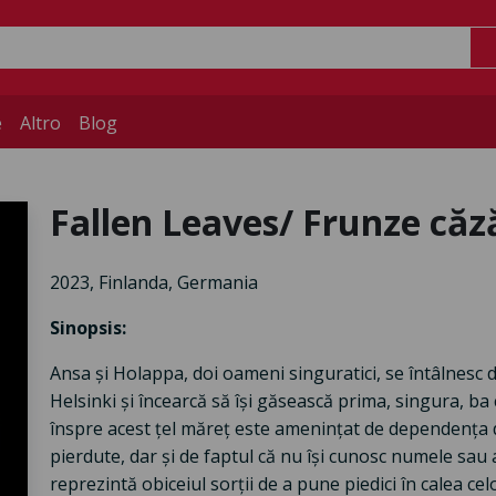
e
Altro
Blog
Fallen Leaves/ Frunze că
2023, Finlanda, Germania
Sinopsis:
Ansa și Holappa, doi oameni singuratici, se întâlnesc d
Helsinki și încearcă să își găsească prima, singura, ba 
înspre acest țel măreț este amenințat de dependența d
pierdute, dar și de faptul că nu își cunosc numele sau 
reprezintă obiceiul sorții de a pune piedici în calea celo