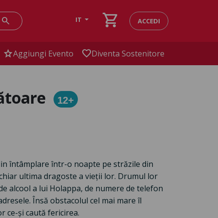
shopping_cart
search
IT
ACCEDI
star
favorite
Aggiungi Evento
Diventa Sostenitore
zătoare
12+
in întâmplare într-o noapte pe străzile din
chiar ultima dragoste a vieții lor. Drumul lor
e alcool a lui Holappa, de numere de telefon
adresele. Însă obstacolul cel mai mare îl
r ce-și caută fericirea.