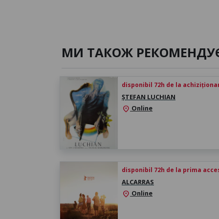
МИ ТАКОЖ РЕКОМЕНДУ
disponibil 72h de la achiziționa
ȘTEFAN LUCHIAN
Online
location_on
disponibil 72h de la prima acc
ALCARRAS
Online
location_on