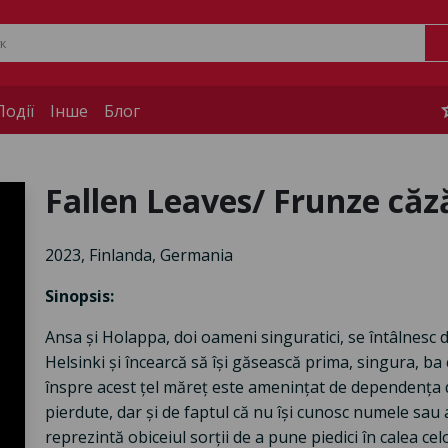
s
одії
Інше
Блог
Fallen Leaves/ Frunze că
2023, Finlanda, Germania
Sinopsis:
Ansa și Holappa, doi oameni singuratici, se întâlnesc d
Helsinki și încearcă să își găsească prima, singura, ba 
înspre acest țel măreț este amenințat de dependența d
pierdute, dar și de faptul că nu își cunosc numele sau 
reprezintă obiceiul sorții de a pune piedici în calea celo