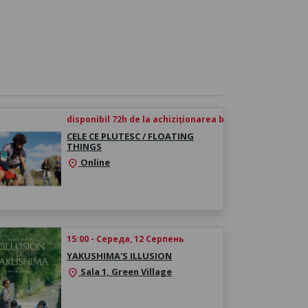
disponibil 72h de la achiziționarea biletului
CELE CE PLUTESC / FLOATING
THINGS
Online
location_on
15:00 - Середа, 12 Серпень
YAKUSHIMA'S ILLUSION
Sala 1, Green Village
location_on