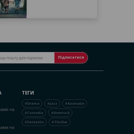
Підписатися
А
ТЕГИ
#Drama
#Jazz
#Animație
нами на
#Comedie
#Aventură
#Fantastic
#Thriller
нами на