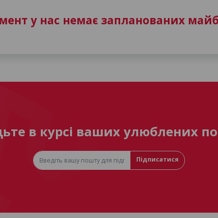
ент у нас немає запланованих майб
дьте в курсі ваших улюблених по
Підписатися