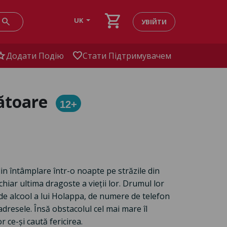
shopping_cart
search
UK
УВІЙТИ
tar
favorite
Додати Подію
Стати Підтримувачем
zătoare
12+
in întâmplare într-o noapte pe străzile din
chiar ultima dragoste a vieții lor. Drumul lor
e alcool a lui Holappa, de numere de telefon
adresele. Însă obstacolul cel mai mare îl
r ce-și caută fericirea.