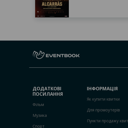
ДОДАТКОВІ
ІНФОРМАЦІЯ
ПОСИЛАННЯ
Як купити квитки
Фільм
Для промоутерів
Музика
Пункти продажу квит
Спорт