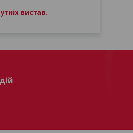
утніх вистав.
дій