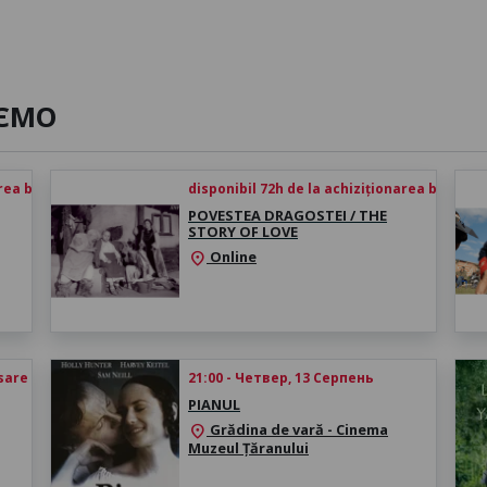
ЄМО
rea biletului
disponibil 72h de la achiziționarea biletului
POVESTEA DRAGOSTEI / THE
STORY OF LOVE
Online
location_on
esare
21:00 - Четвер, 13 Серпень
PIANUL
Grădina de vară - Cinema
location_on
Muzeul Țăranului