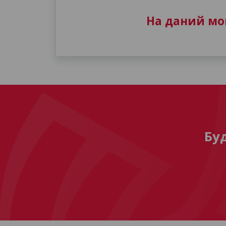
На даний мом
Бу