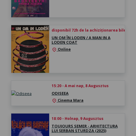
disponibil 72h de la achiziționarea biletului
UN OM ÎN LODEN / A MAN IN A
LODEN COAT
Online
location_on
15:20 - A mai nap, 8 Augusztus
ODISEEA
Cinema Mara
location_on
18:00 - Holnap, 9 Augusztus
TOUJOURS SEMER - ARHITECTURA
LUI ȘERBAN STURDZA (2025)