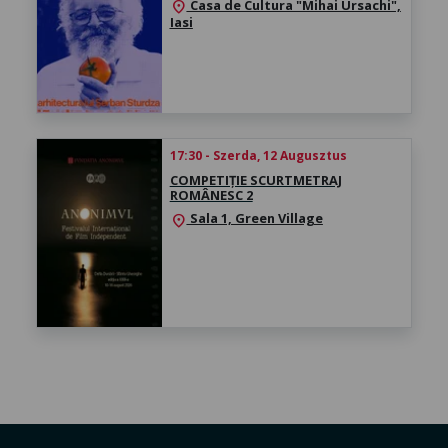
Casa de Cultura "Mihai Ursachi",
location_on
Iasi
17:30 - Szerda, 12 Augusztus
COMPETIȚIE SCURTMETRAJ
ROMÂNESC 2
Sala 1, Green Village
location_on