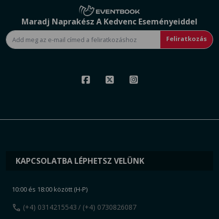
Maradj Naprakész A Kedvenc Eseményeiddel
Feliratkozás
KAPCSOLATBA LÉPHETSZ VELÜNK
10:00 és 18:00 között (H-P)
call
(+4) 0314215543
/ (+4) 0730826087