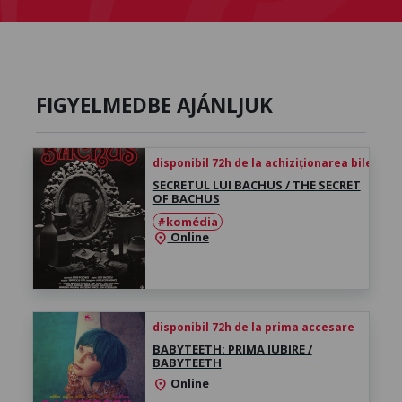
FIGYELMEDBE AJÁNLJUK
disponibil 72h de la achiziționarea biletului
SECRETUL LUI BACHUS / THE SECRET
OF BACHUS
#komédia
Online
location_on
disponibil 72h de la prima accesare
BABYTEETH: PRIMA IUBIRE /
BABYTEETH
Online
location_on