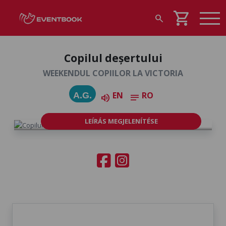
shopping_cart
search
Copilul deșertului
WEEKENDUL COPIILOR LA VICTORIA
EN
RO
A.G.
volume_up
notes
LEÍRÁS MEGJELENÍTÉSE