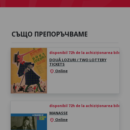
СЪЩО ПРЕПОРЪЧВАМЕ
disponibil 72h de la achiziționarea biletului
DOUĂ LOZURI / TWO LOTTERY
TICKETS
Online
location_on
disponibil 72h de la achiziționarea biletului
MANASSE
Online
location_on