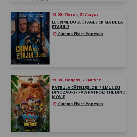
19:00 - Петък, 21 Август
LE CRIME DU 3E ÉTAGE / CRIMA DE LA
ETAJUL 3
Cinema Elvire Popesco
location_on
11:00 - Неделя, 23 Август
PATRULA CĂȚELUȘILOR: FILMUL CU
DINOZAURI / PAW PATROL: THE DINO
MOVIE
Cinema Elvire Popesco
location_on