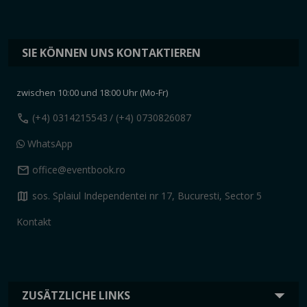
SIE KÖNNEN UNS KONTAKTIEREN
zwischen 10:00 und 18:00 Uhr (Mo-Fr)
call
(+4) 0314215543
/ (+4) 0730826087
WhatsApp
mail
office@eventbook.ro
map
sos. Splaiul Independentei nr 17, Bucuresti, Sector 5
Kontakt
ZUSÄTZLICHE LINKS