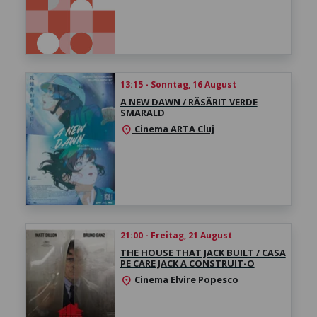
13:15 - Sonntag, 16 August
A NEW DAWN / RĂSĂRIT VERDE
SMARALD
Cinema ARTA Cluj
location_on
21:00 - Freitag, 21 August
THE HOUSE THAT JACK BUILT / CASA
PE CARE JACK A CONSTRUIT-O
Cinema Elvire Popesco
location_on