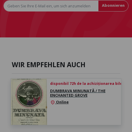
Abonnieren
WIR EMPFEHLEN AUCH
disponibil 72h de la achiziționarea biletului
DUMBRAVA MINUNATĂ / THE
ENCHANTED GROVE
Online
location_on