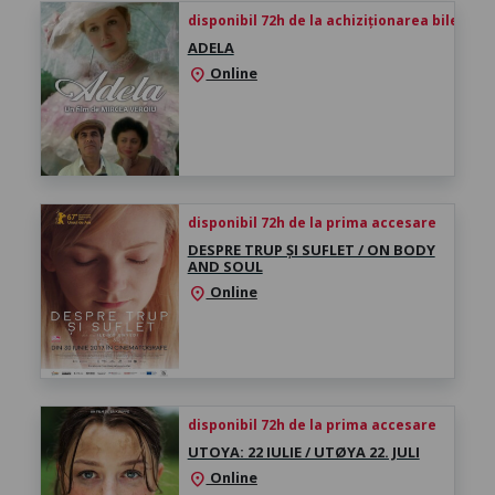
disponibil 72h de la achiziționarea biletului
ADELA
Online
location_on
disponibil 72h de la prima accesare
DESPRE TRUP ȘI SUFLET / ON BODY
AND SOUL
Online
location_on
disponibil 72h de la prima accesare
UTOYA: 22 IULIE / UTØYA 22. JULI
Online
location_on