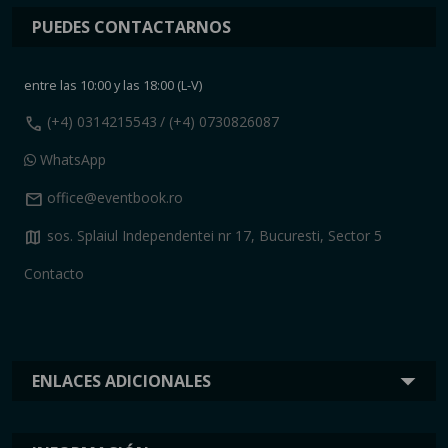
PUEDES CONTACTARNOS
entre las 10:00 y las 18:00 (L-V)
call
(+4) 0314215543
/ (+4) 0730826087
WhatsApp
mail
office@eventbook.ro
map
sos. Splaiul Independentei nr 17, Bucuresti, Sector 5
Contacto
ENLACES ADICIONALES