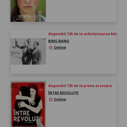
disponibil 72h de la achiziționarea biletului
BING BANG
Online
location_on
disponibil 72h de la prima accesare
ÎNTRE REVOLUȚII
Online
location_on