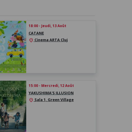
18:00 - Jeudi, 13 Août
CATANE
Cinema ARTA Cluj
location_on
15:00 - Mercredi, 12 Août
YAKUSHIMA'S ILLUSION
Sala 1, Green Village
location_on