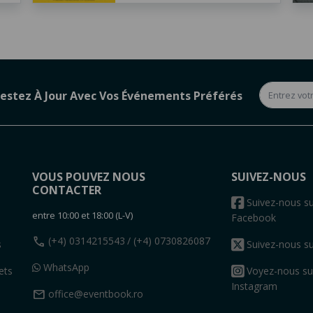
estez À Jour Avec Vos Événements Préférés
VOUS POUVEZ NOUS
SUIVEZ-NOUS
CONTACTER
s
Suivez-nous su
entre 10:00 et 18:00 (L-V)
Facebook
call
(+4) 0314215543
/ (+4) 0730826087
s
Suivez-nous su
WhatsApp
ets
Voyez-nous su
Instagram
mail
office@eventbook.ro