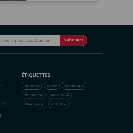
S'abonner
ÉTIQUETTES
r
#Drama
#Jazz
#Animație
#Comedie
#Aventură
r X
#Fantastic
#Thriller
r