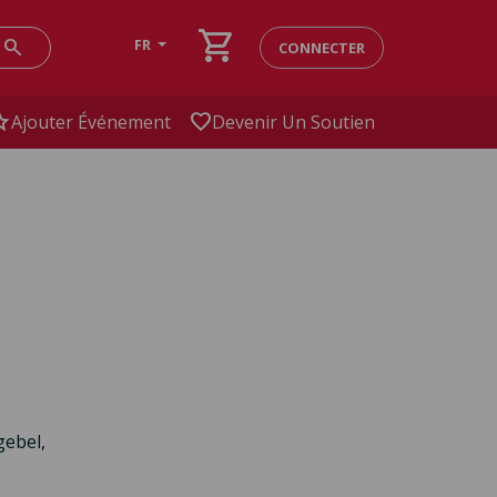
shopping_cart
search
FR
CONNECTER
ar
favorite
Ajouter Événement
Devenir Un Soutien
gebel,