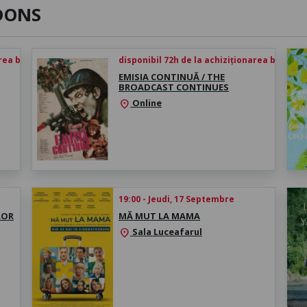
DONS
rea biletului
disponibil 72h de la achiziționarea biletului
EMISIA CONTINUĂ / THE
BROADCAST CONTINUES
Online
location_on
19:00 - Jeudi, 17 Septembre
LOR
MĂ MUT LA MAMA
Sala Luceafarul
location_on