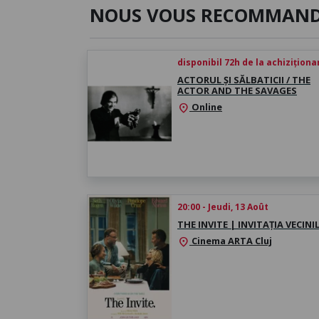
NOUS VOUS RECOMMAN
disponibil 72h de la achiziționa
ACTORUL ȘI SĂLBATICII / THE
ACTOR AND THE SAVAGES
Online
location_on
20:00 - Jeudi, 13 Août
THE INVITE | INVITAȚIA VECINI
Cinema ARTA Cluj
location_on