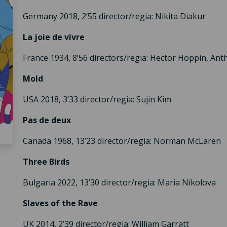
Germany 2018, 2’55 director/regia: Nikita Diakur
La joie de vivre
France 1934, 8’56 directors/regia: Hector Hoppin, An
Mold
USA 2018, 3’33 director/regia: Sujin Kim
Pas de deux
Canada 1968, 13’23 director/regia: Norman McLaren
Three Birds
Bulgaria 2022, 13’30 director/regia: Maria Nikolova
Slaves of the Rave
UK 2014, 2’39 director/regia: William Garratt