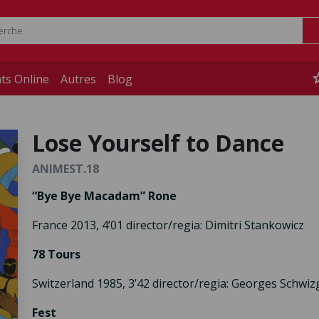
st
ts Online
Autres
Blog
Lose Yourself to Dance
ANIMEST.18
“Bye Bye Macadam” Rone
France 2013, 4’01 director/regia: Dimitri Stankowicz
78 Tours
Switzerland 1985, 3’42 director/regia: Georges Schwiz
Fest