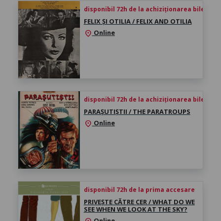
disponibil 72h de la achiziționarea biletului
FELIX ȘI OTILIA / FELIX AND OTILIA
Online
location_on
disponibil 72h de la achiziționarea biletului
PARAȘUTIȘTII / THE PARATROUPS
Online
location_on
disponibil 72h de la prima accesare
PRIVEȘTE CĂTRE CER / WHAT DO WE
SEE WHEN WE LOOK AT THE SKY?
Online