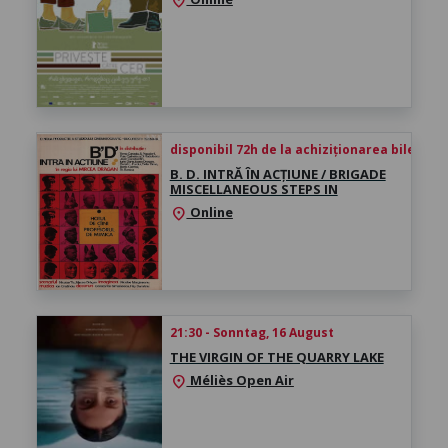
location_on
disponibil 72h de la achiziționarea biletului
B. D. INTRĂ ÎN ACȚIUNE / BRIGADE
MISCELLANEOUS STEPS IN
Online
location_on
21:30 - Sonntag, 16 August
THE VIRGIN OF THE QUARRY LAKE
Méliès Open Air
location_on