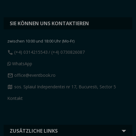
SIE KÖNNEN UNS KONTAKTIEREN
zwischen 10:00 und 18:00 Uhr (Mo-Fr)
call
(+4) 0314215543
/ (+4) 0730826087
WhatsApp
mail
office@eventbook.ro
map
sos. Splaiul Independentei nr 17, Bucuresti, Sector 5
Kontakt
ZUSÄTZLICHE LINKS