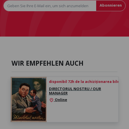
Abonnieren
WIR EMPFEHLEN AUCH
disponibil 72h de la achiziționarea biletului
DIRECTORUL NOSTRU / OUR
MANAGER
Online
location_on