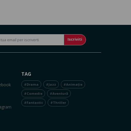
Iscriviti
TAG
cebook
#Drama
#Jazz
#Animație
#Comedie
#Aventură
#Fantastic
#Thriller
tagram