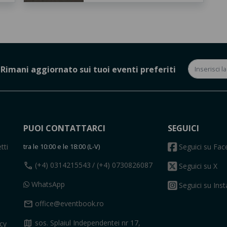
Rimani aggiornato sui tuoi eventi preferiti
PUOI CONTATTARCI
SEGUICI
tti
tra le 10:00 e le 18:00 (L-V)
Seguici su Fa
call
(+4) 0314215543
/ (+4) 0730826087
Seguici su X
WhatsApp
Seguici su Ins
mail
office@eventbook.ro
map
sos. Splaiul Independentei nr 17,
acy