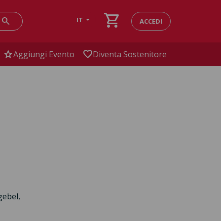
shopping_cart
search
IT
ACCEDI
star
favorite
Aggiungi Evento
Diventa Sostenitore
gebel,