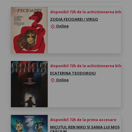
disponibil 72h de la achiziționarea biletului
ZODIA FECIOAREI / VIRGO
Online
location_on
disponibil 72h de la achiziționarea biletului
ECATERINA TEODOROIU
Online
location_on
disponibil 72h de la prima accesare
MICUȚUL REN NIKO ȘI SANIA LUI MOȘ
CRĂCIUN