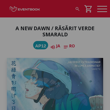
shopping_cart
search
A NEW DAWN / RĂSĂRIT VERDE
SMARALD
JA
RO
AP12
volume_up
notes