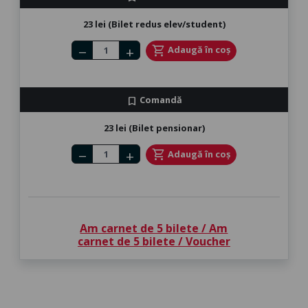
23 lei (Bilet redus elev/student)
Number of tickets
shopping_cart
Adaugă în coș
remove
add
Comandă
bookmark
23 lei (Bilet pensionar)
Number of tickets
shopping_cart
Adaugă în coș
remove
add
Am carnet de 5 bilete / Am
carnet de 5 bilete / Voucher