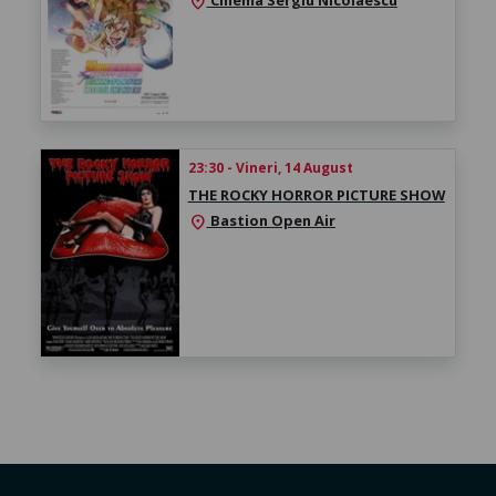
Cinema Sergiu Nicolaescu
location_on
23:30 - Vineri, 14 August
THE ROCKY HORROR PICTURE SHOW
Bastion Open Air
location_on