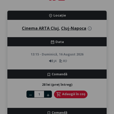
Locație
location_on
Cinema ARTA Cluj
,
Cluj-Napoca
info
Data
calendar_month
13:15 - Duminică, 16 August 2026
JA
RO
Comandă
bookmark
28 lei (preț întreg)
Number of tickets
shopping_cart
Adaugă în coș
remove
add
Comandă
bookmark