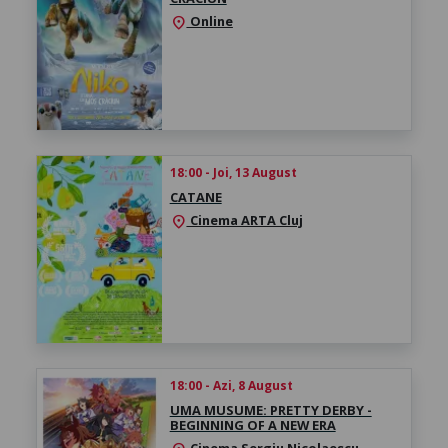
Online
location_on
18:00 - Joi, 13 August
CATANE
Cinema ARTA Cluj
location_on
18:00 - Azi, 8 August
UMA MUSUME: PRETTY DERBY -
BEGINNING OF A NEW ERA