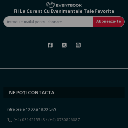
Fii La Curent Cu Evenimentele Tale Favorite
Abonează-te
NE POȚI CONTACTA
între orele 10:00 și 18:00 (L-V)
call
(+4) 0314215543
/ (+4) 0730826087