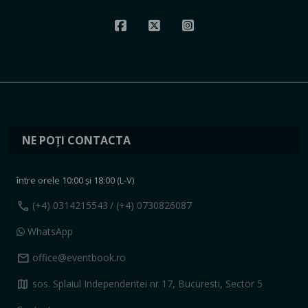
NE POȚI CONTACTA
între orele 10:00 și 18:00 (L-V)
call
(+4) 0314215543
/ (+4) 0730826087
WhatsApp
mail
office@eventbook.ro
map
sos. Splaiul Independentei nr 17, Bucuresti, Sector 5