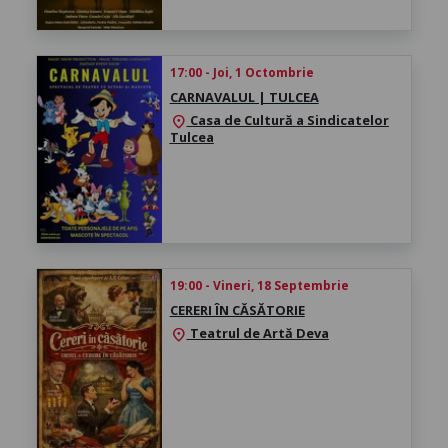
17:00 - Joi, 1 Octombrie
CARNAVALUL | TULCEA
Casa de Cultură a Sindicatelor
location_on
Tulcea
19:00 - Vineri, 18 Septembrie
CERERI ÎN CĂSĂTORIE
Teatrul de Artă Deva
location_on