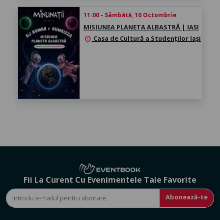
11:00 - Sâmbătă, 10 Octombrie
MISIUNEA PLANETA ALBASTRĂ | IAȘI
Casa de Cultură a Studenților Iași
location_on
Fii La Curent Cu Evenimentele Tale Favorite
Abonează-te