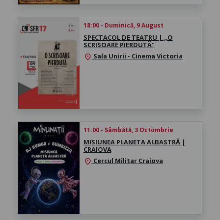
18:00 - Duminică, 9 August
SPECTACOL DE TEATRU | „O
SCRISOARE PIERDUTĂ”
Sala Unirii - Cinema Victoria
location_on
11:00 - Sâmbătă, 3 Octombrie
MISIUNEA PLANETA ALBASTRĂ |
CRAIOVA
Cercul Militar Craiova
location_on