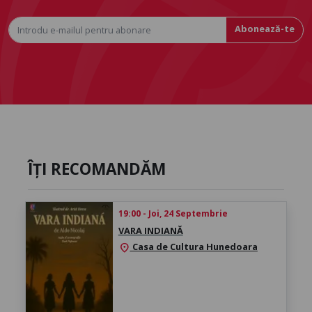
Abonează-te
ÎȚI RECOMANDĂM
19:00 - Joi, 24 Septembrie
VARA INDIANĂ
Casa de Cultura Hunedoara
location_on