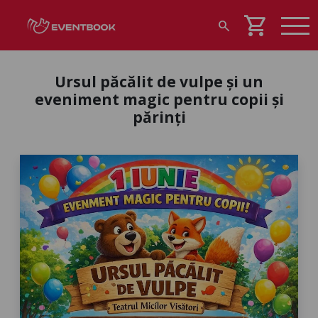
shopping_cart
search
Ursul păcălit de vulpe și un
eveniment magic pentru copii și
părinți