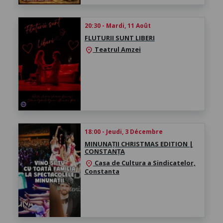
20:30 - Mardi, 11 Août
FLUTURII SUNT LIBERI
Teatrul Amzei
location_on
18:00 - Jeudi, 3 Décembre
MINUNAȚII CHRISTMAS EDITION |
CONSTANȚA
Casa de Cultura a Sindicatelor,
location_on
Constanta