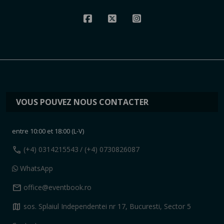
VOUS POUVEZ NOUS CONTACTER
entre 10:00 et 18:00 (L-V)
call
(+4) 0314215543
/ (+4) 0730826087
WhatsApp
mail
office@eventbook.ro
map
sos. Splaiul Independentei nr 17, Bucuresti, Sector 5