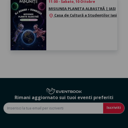
11:00 - Sabato, 10 Ottobre
MISIUNEA PLANETA ALBASTRĂ | IAȘI
Casa de Cultură a Studenților Iași
location_on
Rimani aggiornato sui tuoi eventi preferiti
Iscriviti