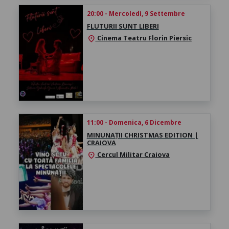
20:00 - Mercoledì, 9 Settembre
FLUTURII SUNT LIBERI
Cinema Teatru Florin Piersic
location_on
11:00 - Domenica, 6 Dicembre
MINUNAȚII CHRISTMAS EDITION |
CRAIOVA
Cercul Militar Craiova
location_on