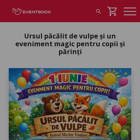
shopping_cart
search
Ursul păcălit de vulpe și un
eveniment magic pentru copii și
părinți