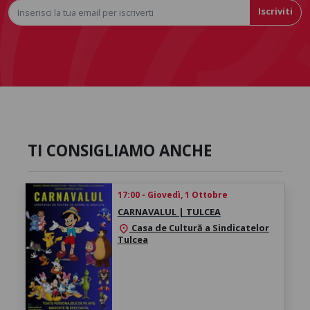
Iscriviti
TI CONSIGLIAMO ANCHE
17:00 - Giovedì, 1 Ottobre
CARNAVALUL | TULCEA
Casa de Cultură a Sindicatelor
location_on
Tulcea