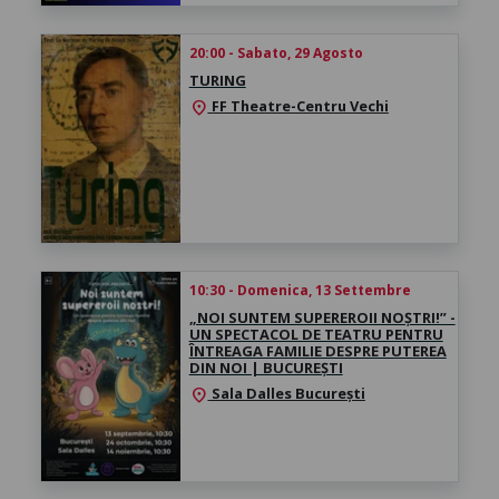
20:00 - Sabato, 29 Agosto
TURING
FF Theatre-Centru Vechi
location_on
10:30 - Domenica, 13 Settembre
„NOI SUNTEM SUPEREROII NOȘTRI!” -
UN SPECTACOL DE TEATRU PENTRU
ÎNTREAGA FAMILIE DESPRE PUTEREA
DIN NOI | BUCUREȘTI
Sala Dalles București
location_on