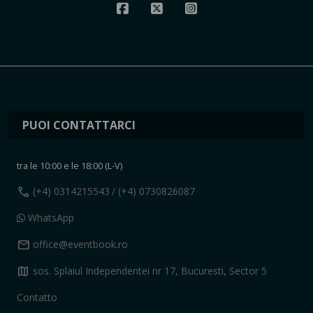
PUOI CONTATTARCI
tra le 10:00 e le 18:00 (L-V)
call
(+4) 0314215543
/ (+4) 0730826087
WhatsApp
mail
office@eventbook.ro
map
sos. Splaiul Independentei nr 17, Bucuresti, Sector 5
Contatto