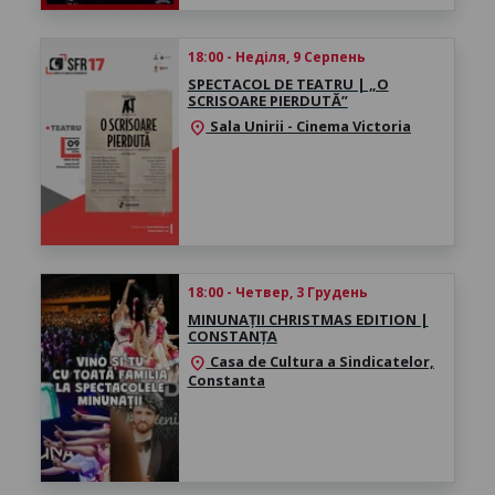
18:00 - Неділя, 9 Серпень
SPECTACOL DE TEATRU | „O
SCRISOARE PIERDUTĂ”
Sala Unirii - Cinema Victoria
location_on
18:00 - Четвер, 3 Грудень
MINUNAȚII CHRISTMAS EDITION |
CONSTANȚA
Casa de Cultura a Sindicatelor,
location_on
Constanta