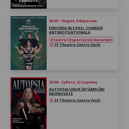
20:00 - Неділя, 6 Вересень
FERICIREA IN 5 PASI. COMEDIE
ANTIMOTIVATIONALA
#teatru
#spectacole bucurești
FF Theatre-Centru Vechi
location_on
20:00 - Субота, 22 Серпень
AUTOPSIA UNOR ÎNTÂMPLĂRI
NEVINOVATE
FF Theatre-Centru Vechi
location_on