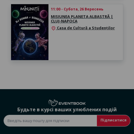
11:00 - Субота, 26 Вересень
MISIUNEA PLANETA ALBASTRĂ |
CLUJ-NAPOCA
Casa de Cultură a Studenților
location_on
Будьте в курсі ваших улюблених подій
Підписатися