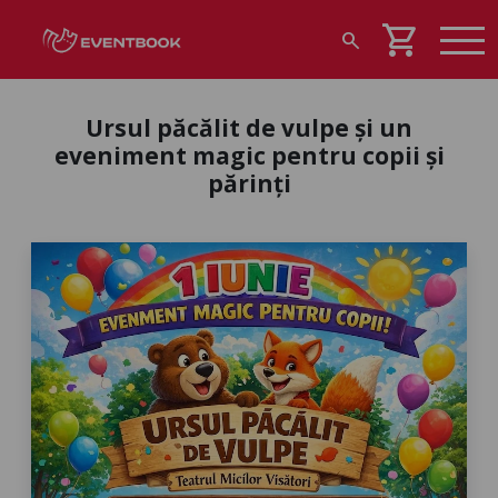
shopping_cart
search
Ursul păcălit de vulpe și un
eveniment magic pentru copii și
părinți