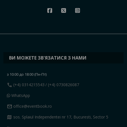
ВИ МОЖЕТЕ ЗВ'ЯЗАТИСЯ З НАМИ
з 10:00 до 18:00 (Пн-Пт)
call
(+4) 0314215543
/ (+4) 0730826087
WhatsApp
mail
office@eventbook.ro
map
sos. Splaiul Independentei nr 17, Bucuresti, Sector 5