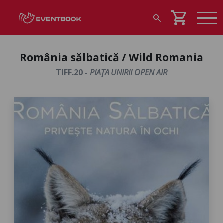
shopping_cart
search
România sălbatică / Wild Romania
TIFF.20 -
PIAŢA UNIRII OPEN AIR