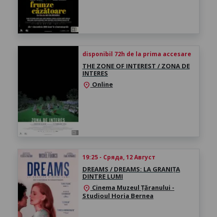
disponibil 72h de la prima accesare
THE ZONE OF INTEREST / ZONA DE
INTERES
Online
location_on
19:25 - Сряда, 12 Август
DREAMS / DREAMS: LA GRANIȚA
DINTRE LUMI
Cinema Muzeul Țăranului -
location_on
Studioul Horia Bernea