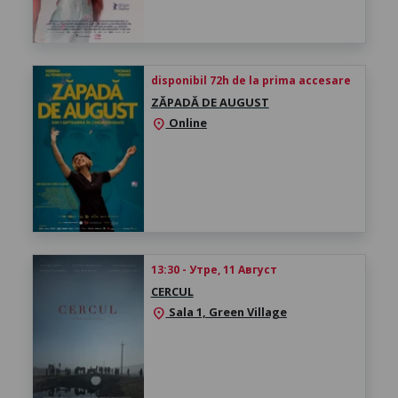
disponibil 72h de la prima accesare
ZĂPADĂ DE AUGUST
Online
location_on
13:30 - Утре, 11 Август
CERCUL
Sala 1, Green Village
location_on