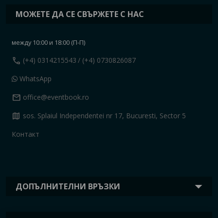
МОЖЕТЕ ДА СЕ СВЪРЖЕТЕ С НАС
между 10:00 и 18:00 (П-П)
call
(+4) 0314215543
/ (+4) 0730826087
WhatsApp
mail
office@eventbook.ro
map
sos. Splaiul Independentei nr 17, Bucuresti, Sector 5
Контакт
ДОПЪЛНИТЕЛНИ ВРЪЗКИ