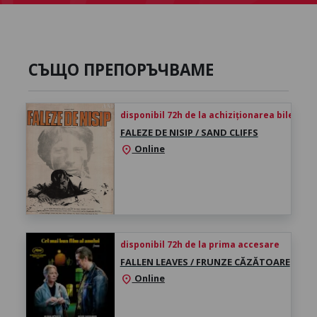
СЪЩО ПРЕПОРЪЧВАМЕ
disponibil 72h de la achiziționarea biletului
FALEZE DE NISIP / SAND CLIFFS
Online
location_on
disponibil 72h de la prima accesare
FALLEN LEAVES / FRUNZE CĂZĂTOARE
Online
location_on