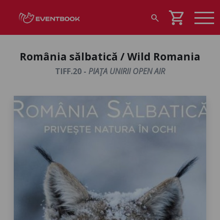
shopping_cart
search
România sălbatică / Wild Romania
TIFF.20 -
PIAŢA UNIRII OPEN AIR