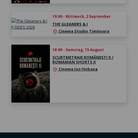
19:00 - Mittwoch, 2 September
THE GLEANERS & I
Cinema Studio Timișoara
location_on
18:00 - Samstag, 15 August
SCURTMETRAJE ROMÂNEȘTI II /
ROMANIAN SHORTS II
Cinema Ion Hobana
location_on