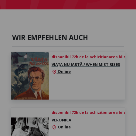
WIR EMPFEHLEN AUCH
disponibil 72h de la achiziționarea biletului
VIAȚA NU IARTĂ / WHEN MIST RISES
Online
location_on
disponibil 72h de la achiziționarea biletului
VERONICA
Online
location_on