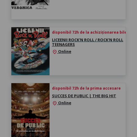
disponibil 72h de la achiziționarea biletului
LICEENII ROCK'N ROLL / ROCK'N ROLL
TEENAGERS
Online
location_on
disponibil 72h de la prima accesare
SUCCES DE PUBLIC | THE BIG HIT
Online
location_on