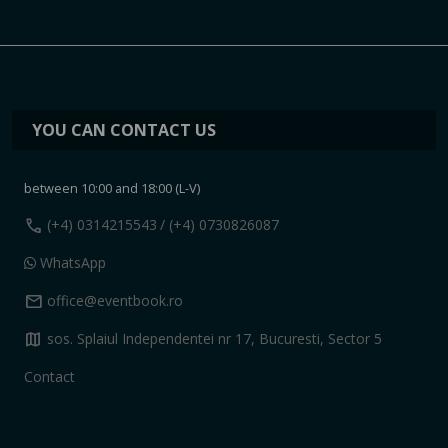
YOU CAN CONTACT US
between 10:00 and 18:00 (L-V)
call
(+4) 0314215543
/ (+4) 0730826087
WhatsApp
mail
office@eventbook.ro
map
sos. Splaiul Independentei nr 17, Bucuresti, Sector 5
Contact