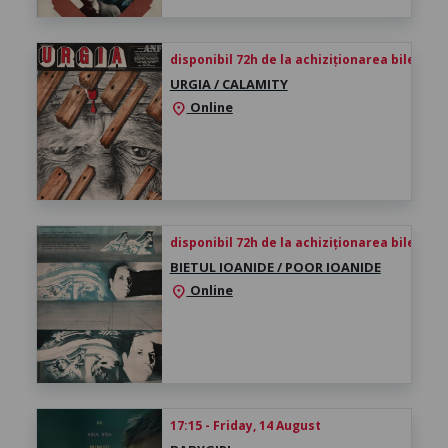
disponibil 72h de la achiziționarea biletului
URGIA / CALAMITY
Online
location_on
disponibil 72h de la achiziționarea biletului
BIETUL IOANIDE / POOR IOANIDE
Online
location_on
17:15 - Friday, 14 August