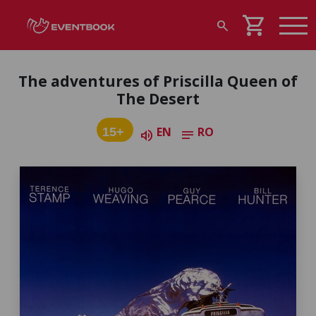
shopping_cart
search
The adventures of Priscilla Queen of
The Desert
EN
RO
15+
volume_up
notes