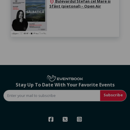
Bulevardul Ștefan cel Mare și
location_on
Sfânt (pietonal) – Open Air
Stay Up To Date With Your Favorite Events
Subscribe