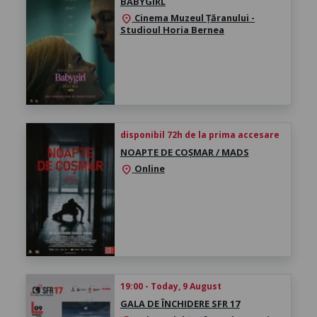
BABYGIRL
Cinema Muzeul Țăranului -
location_on
Studioul Horia Bernea
disponibil 72h de la prima accesare
NOAPTE DE COȘMAR / MADS
Online
location_on
19:00 - Today, 9 August
GALA DE ÎNCHIDERE SFR 17