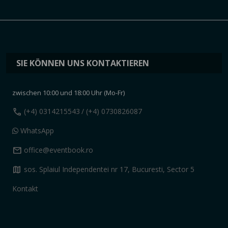
SIE KÖNNEN UNS KONTAKTIEREN
zwischen 10:00 und 18:00 Uhr (Mo-Fr)
call
(+4) 0314215543
/ (+4) 0730826087
WhatsApp
mail
office@eventbook.ro
map
sos. Splaiul Independentei nr 17, Bucuresti, Sector 5
Kontakt