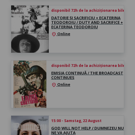
disponibil 72h de la achiziționarea biletului
DATORIE ȘI SACRIFICIU + ECATERINA
TEODOROIU / DUTY AND SACRIFICE +
ECATERINA TEODOROIU
Online
location_on
disponibil 72h de la achiziționarea biletului
EMISIA CONTINUĂ / THE BROADCAST
CONTINUES
Online
location_on
15:00 - Samstag, 22 August
GOD WILL NOT HELP / DUMNEZEU NU
NE VA AJUTA