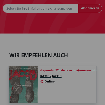
Abonnieren
WIR EMPFEHLEN AUCH
disponibil 72h de la achiziționarea biletului
IACOB / JACOB
Online
location_on