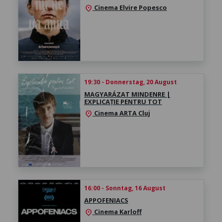
Cinema Elvire Popesco
location_on
19:30 - Donnerstag, 20 August
MAGYARÁZAT MINDENRE |
EXPLICAȚIE PENTRU TOT
Cinema ARTA Cluj
location_on
16:00 - Sonntag, 16 August
APPOFENIACS
Cinema Karloff
location_on