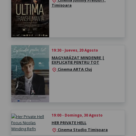
location_on
Timișoara
19:30 - Jueves, 20 Agosto
MAGYARÁZAT MINDENRE |
EXPLICAȚIE PENTRU TOT
Cinema ARTA Cluj
location_on
19:00 - Domingo, 30 Agosto
HER PRIVATE HELL
Cinema Studio Timișoara
location_on