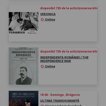
disponibil 72h de la achiziționarea biletului
VERONICA
Online
location_on
disponibil 72h de la achiziționarea biletului
INDEPENDENȚA ROMÂNIEI / THE
INDEPENDENCE WAR
Online
location_on
18:00 - Domingo, 30 Agosto
ULTIMA TRANSHUMANȚĂ
Cinema Johnny Freidorf,