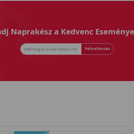
dj Naprakész a Kedvenc Eseménye
Feliratkozás