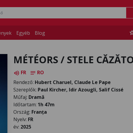
st
ények
Egyéb
Blog
MÉTÉORS / STELE CĂZĂT
FR
RO
volume_up
notes
Rendező:
Hubert Charuel, Claude Le Pape
Szereplők:
Paul Kircher, Idir Azougli, Salif Cissé
Műfaj:
Dramă
Időtartam:
1h 47m
Ország:
Franța
Nyelv:
FR
év:
2025