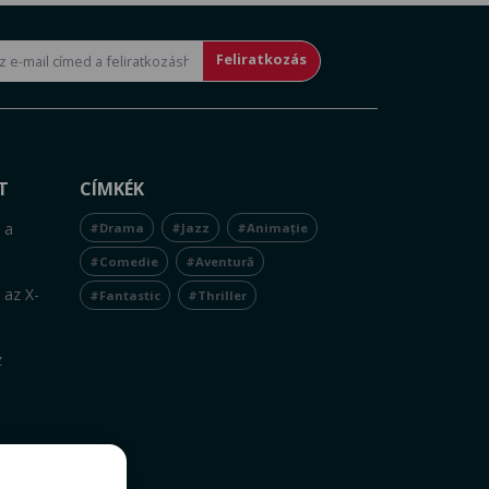
Feliratkozás
T
CÍMKÉK
 a
#Drama
#Jazz
#Animație
#Comedie
#Aventură
 az X-
#Fantastic
#Thriller
z