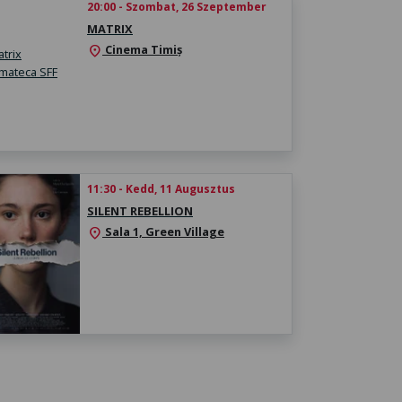
20:00 - Szombat, 26 Szeptember
MATRIX
Cinema Timiș
location_on
11:30 - Kedd, 11 Augusztus
SILENT REBELLION
Sala 1, Green Village
location_on