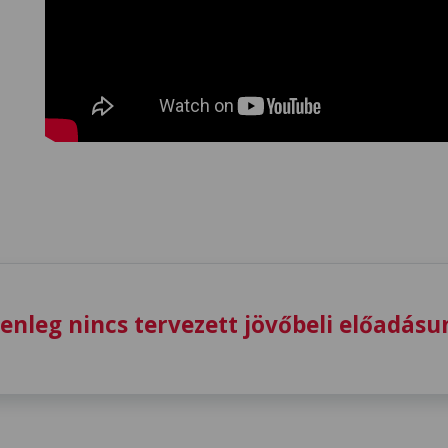
lenleg nincs tervezett jövőbeli előadásu