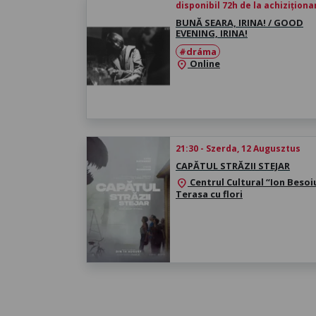
disponibil 72h de la achiziționa
BUNĂ SEARA, IRINA! / GOOD
EVENING, IRINA!
#dráma
Online
location_on
21:30 - Szerda, 12 Augusztus
CAPĂTUL STRĂZII STEJAR
Centrul Cultural “Ion Besoiu
location_on
Terasa cu flori