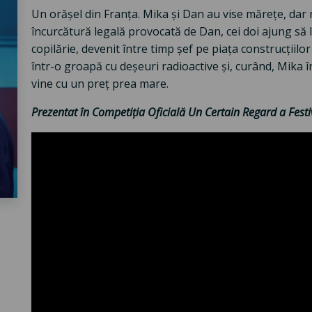
Un orășel din Franța. Mika și Dan au vise mărețe, dar no
încurcătură legală provocată de Dan, cei doi ajung să 
copilărie, devenit între timp șef pe piața construcții
într-o groapă cu deșeuri radioactive și, curând, Mika 
vine cu un preț prea mare.
Prezentat în Competiția Oficială Un Certain Regard a Festi