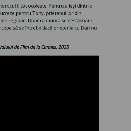
rocul îi tot ocolește. Pentru a ieși dintr-o
lucreze pentru Tony, prietenul lor din
lor din regiune. Doar că munca se desfășoară
începe să se întrebe dacă prietenia cu Dan nu
valului de Film de la Cannes, 2025