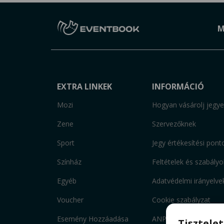
M
EXTRA LINKEK
INFORMÁCIÓ
Mozi
Hogyan vásárolj jegye
Zene
Szervezőknek
Sport
Jegy értékesítési pont
Színház
Feltételek és szabályo
Egyéb
Adatvédelmi irányelve
Voucher
Cookie szabályzat
Esemény Hozzáadása
ANPC
Tisztele