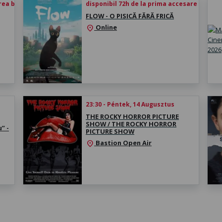
rea biletului
disponibil 72h de la prima accesare
FLOW - O PISICĂ FĂRĂ FRICĂ
Online
location_on
23:30 - Péntek, 14 Augusztus
THE ROCKY HORROR PICTURE
SHOW / THE ROCKY HORROR
” -
PICTURE SHOW
Bastion Open Air
location_on