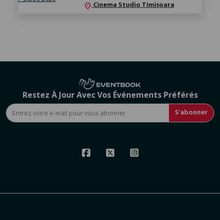
Cinema Studio Timișoara
location_on
Restez À Jour Avec Vos Événements Préférés
S'abonner