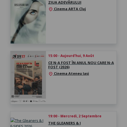
ZIUA ADEVĂRULUI
Cinema ARTA Cluj
location_on
15:00 - Aujourd'hui, 9 Août
CE N-A FOST ÎN ANUL NOU CARE N-A
FOST (2026)
Cinema Ateneu Iași
location_on
19:00 - Mercredi, 2 Septembre
THE GLEANERS & I