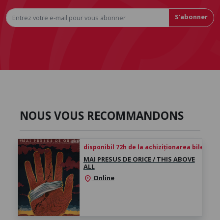
S'abonner
NOUS VOUS RECOMMANDONS
disponibil 72h de la achiziționarea biletului
MAI PRESUS DE ORICE / THIS ABOVE
ALL
Online
location_on