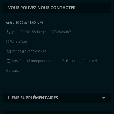
VOUS POUVEZ NOUS CONTACTER
entre 10:00 et 18:00 (L-V)
call
(+4) 0314215543
/ (+4) 0730826087
WhatsApp
mail
office@eventbook.ro
map
sos. Splaiul Independentei nr 17, Bucuresti, Sector 5
Contact
LIENS SUPPLÉMENTAIRES