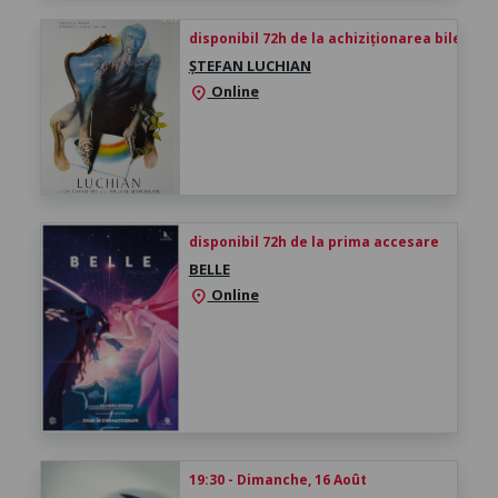
disponibil 72h de la achiziționarea biletului
ȘTEFAN LUCHIAN
Online
location_on
disponibil 72h de la prima accesare
BELLE
Online
location_on
19:30 - Dimanche, 16 Août