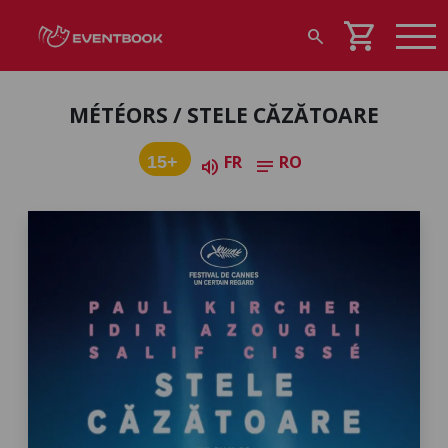
shopping_cart
search
MÉTÉORS / STELE CĂZĂTOARE
FR
RO
15+
volume_up
notes