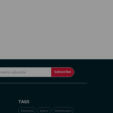
Subscribe
TAGS
#Drama
#Jazz
#Animație