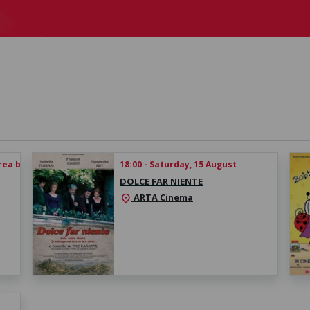
rea biletului
18:00 - Saturday, 15 August
DOLCE FAR NIENTE
ARTA Cinema
location_on