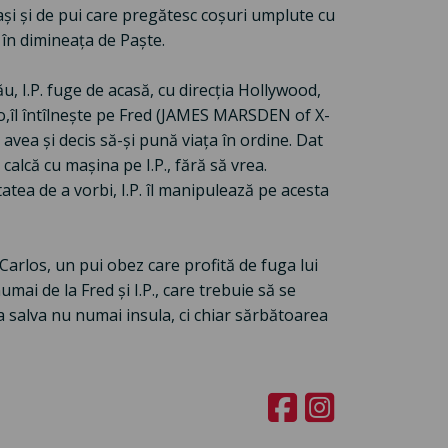
i și de pui care pregătesc coșuri umplute cu
 în dimineața de Paște.
u, I.P. fuge de acasă, cu direcția Hollywood,
lo,îl întîlnește pe Fred (JAMES MARSDEN of X-
avea și decis să-și pună viața în ordine. Dat
 calcă cu mașina pe I.P., fără să vrea.
atea de a vorbi, I.P. îl manipulează pe acesta
 Carlos, un pui obez care profită de fuga lui
mai de la Fred și I.P., care trebuie să se
a salva nu numai insula, ci chiar sărbătoarea