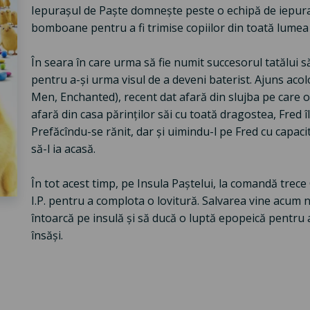
Iepurașul de Paște domnește peste o echipă de iepuraș
bomboane pentru a fi trimise copiilor din toată lumea
În seara în care urma să fie numit succesorul tatălui să
pentru a-și urma visul de a deveni baterist. Ajuns aco
Men, Enchanted), recent dat afară din slujba pe care o 
afară din casa părinților săi cu toată dragostea, Fred îl
Prefăcîndu-se rănit, dar și uimindu-l pe Fred cu capacit
să-l ia acasă.
În tot acest timp, pe Insula Paștelui, la comandă trece
I.P. pentru a complota o lovitură. Salvarea vine acum nu
întoarcă pe insulă și să ducă o luptă epopeică pentru 
însăși.