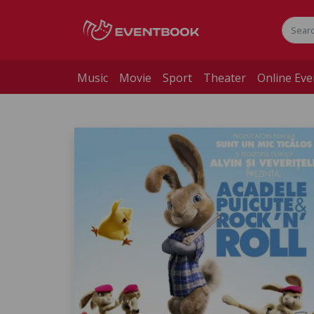
Music
Movie
Sport
Theater
Online Eve