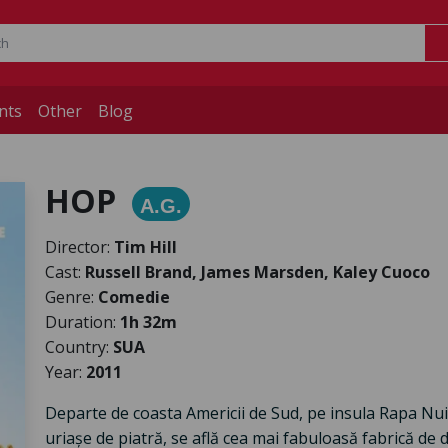
nts
Other
Blog
HOP
A.G.
Director:
Tim Hill
Cast:
Russell Brand, James Marsden, Kaley Cuoco
Genre:
Comedie
Duration:
1h 32m
Country:
SUA
Year:
2011
Departe de coasta Americii de Sud, pe insula Rapa Nui
uriașe de piatră, se află cea mai fabuloasă fabrică de dul