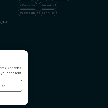
#Comedie
#Aventură
#Fantastic
#Thriller
tagram
nts). Analytics
 your consent.
ize