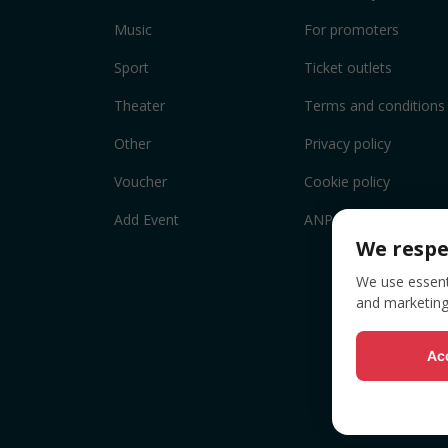
Music
For promoters
Sport
Ticket outlets
Theater
Terms and conditions
Other
Privacy policy
Voucher
Cookie policy
Add Event
ANPC
We respe
We use essenti
and marketing
Acc