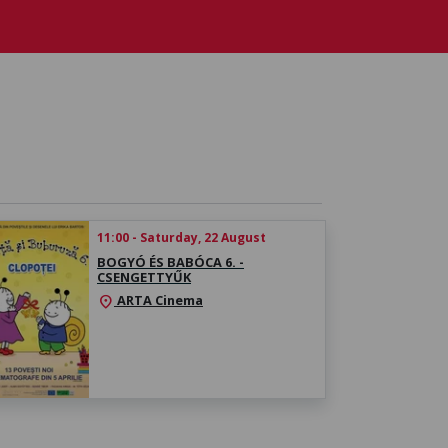
11:00 - Saturday, 22 August
BOGYÓ ÉS BABÓCA 6. -
CSENGETTYŰK
ARTA Cinema
location_on