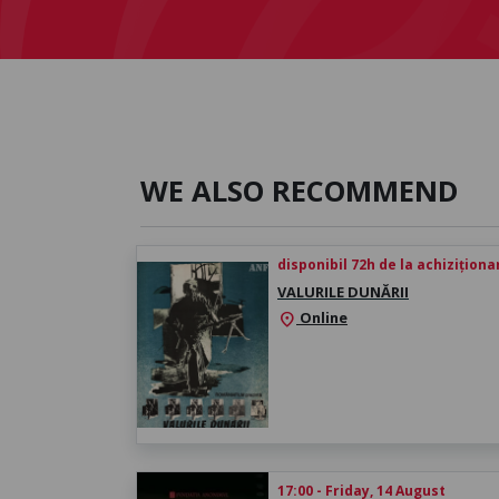
WE ALSO RECOMMEND
disponibil 72h de la achiziționa
VALURILE DUNĂRII
Online
location_on
17:00 - Friday, 14 August