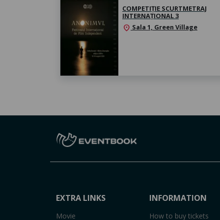
COMPETIȚIE SCURTMETRAJ
INTERNAȚIONAL 3
Sala 1, Green Village
location_on
EXTRA LINKS
INFORMATION
Movie
How to buy tickets