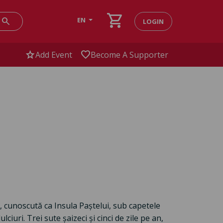
shopping_cart
search
EN
LOGIN
star
favorite
Add Event
Become A Supporter
, cunoscută ca Insula Paștelui, sub capetele
ciuri. Trei sute șaizeci și cinci de zile pe an,