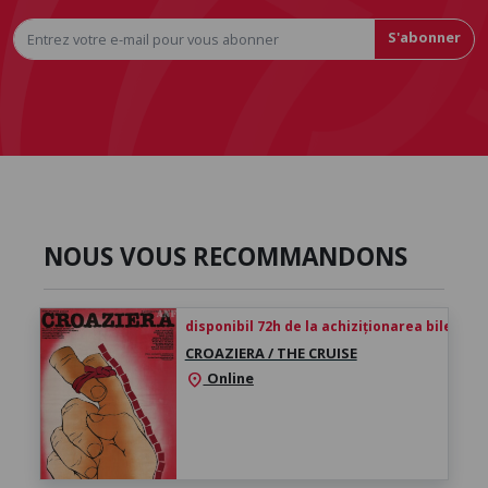
S'abonner
NOUS VOUS RECOMMANDONS
disponibil 72h de la achiziționarea biletului
CROAZIERA / THE CRUISE
Online
location_on