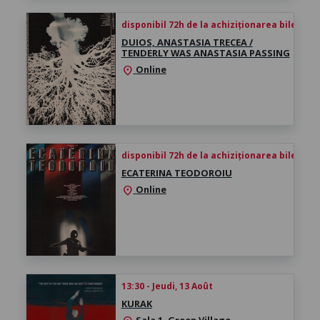
disponibil 72h de la achiziționarea biletului
DUIOS, ANASTASIA TRECEA /
TENDERLY WAS ANASTASIA PASSING
Online
location_on
disponibil 72h de la achiziționarea biletului
ECATERINA TEODOROIU
Online
location_on
13:30 - Jeudi, 13 Août
KURAK
Sala 1, Green Village