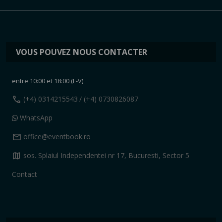
VOUS POUVEZ NOUS CONTACTER
entre 10:00 et 18:00 (L-V)
call
(+4) 0314215543
/ (+4) 0730826087
WhatsApp
mail
office@eventbook.ro
map
sos. Splaiul Independentei nr 17, Bucuresti, Sector 5
Contact