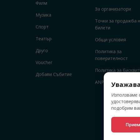
Филм
За организатори
Музика
Точки за продажба 
Спорт
билети
Театър
Общи условия
Друго
Политика за
поверителност
Voucher
Политика за бисквит
Добави Събитие
ANPC
Уважава
Използваме о
удостоверява
подобрим ваш
Прием