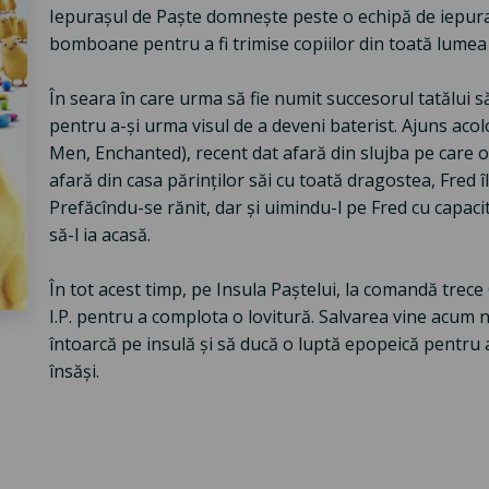
Iepurașul de Paște domnește peste o echipă de iepuraș
bomboane pentru a fi trimise copiilor din toată lumea
În seara în care urma să fie numit succesorul tatălui să
pentru a-și urma visul de a deveni baterist. Ajuns aco
Men, Enchanted), recent dat afară din slujba pe care o 
afară din casa părinților săi cu toată dragostea, Fred îl
Prefăcîndu-se rănit, dar și uimindu-l pe Fred cu capacit
să-l ia acasă.
În tot acest timp, pe Insula Paștelui, la comandă trece
I.P. pentru a complota o lovitură. Salvarea vine acum nu
întoarcă pe insulă și să ducă o luptă epopeică pentru 
însăși.