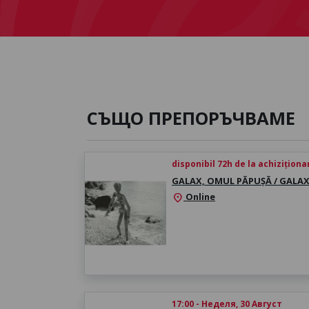
СЪЩО ПРЕПОРЪЧВАМЕ
disponibil 72h de la achiziționa
GALAX, OMUL PĂPUȘĂ / GALA
Online
location_on
17:00 - Неделя, 30 Август