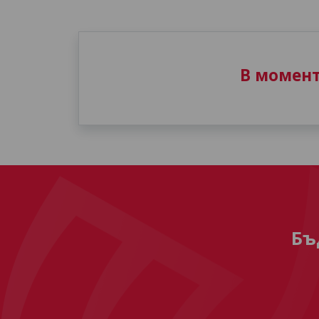
В момен
Бъ