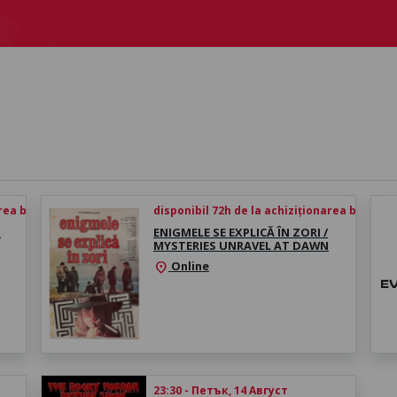
rea biletului
disponibil 72h de la achiziționarea biletului
X
ENIGMELE SE EXPLICĂ ÎN ZORI /
MYSTERIES UNRAVEL AT DAWN
Online
location_on
23:30 - Петък, 14 Август