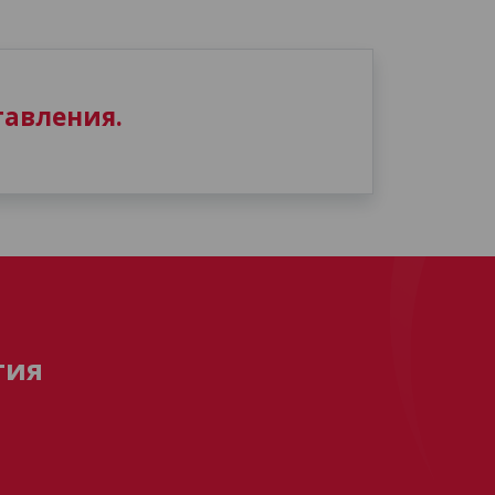
авления.
тия