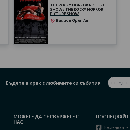
THE ROCKY HORROR PICTURE
SHOW / THE ROCKY HORROR
PICTURE SHOW
Bastion Open Air
location_on
Бъдете в крак с любимите си събития
МОЖЕТЕ ДА СЕ СВЪРЖЕТЕ С
ПОСЛЕДВАЙТ
НАС
Последвайте 