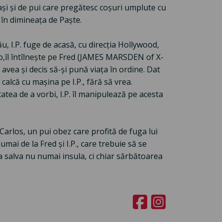
i și de pui care pregătesc coșuri umplute cu
 în dimineața de Paște.
u, I.P. fuge de acasă, cu direcția Hollywood,
lo,îl întîlnește pe Fred (JAMES MARSDEN of X-
avea și decis să-și pună viața în ordine. Dat
 calcă cu mașina pe I.P., fără să vrea.
atea de a vorbi, I.P. îl manipulează pe acesta
 Carlos, un pui obez care profită de fuga lui
mai de la Fred și I.P., care trebuie să se
a salva nu numai insula, ci chiar sărbătoarea