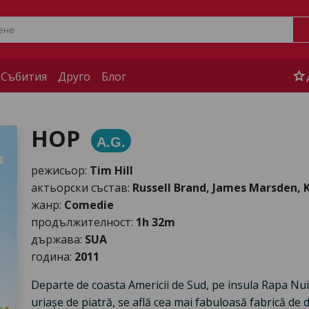
star
 Събития
Друго
Блог
HOP
A.G.
режисьор:
Tim Hill
актьорски състав:
Russell Brand, James Marsden, 
жанр:
Comedie
продължителност:
1h 32m
държава:
SUA
година:
2011
Departe de coasta Americii de Sud, pe insula Rapa Nui
uriașe de piatră, se află cea mai fabuloasă fabrică de dul