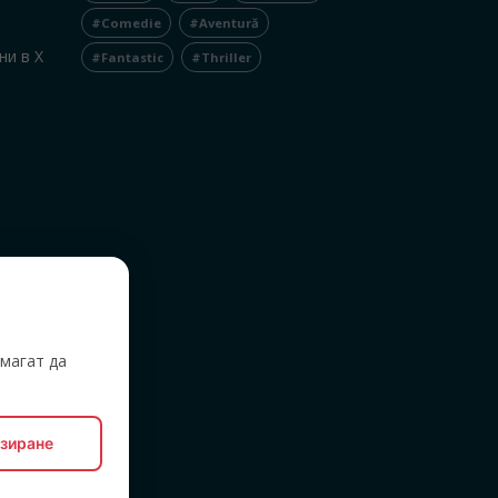
#Comedie
#Aventură
ни в X
#Fantastic
#Thriller
,
магат да
зиране