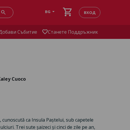
shopping_cart
search
BG
ВХОД
favorite
Добави Събитие
Станете Поддръжник
Kaley Cuoco
, cunoscută ca Insula Paștelui, sub capetele
ciuri. Trei sute șaizeci și cinci de zile pe an,