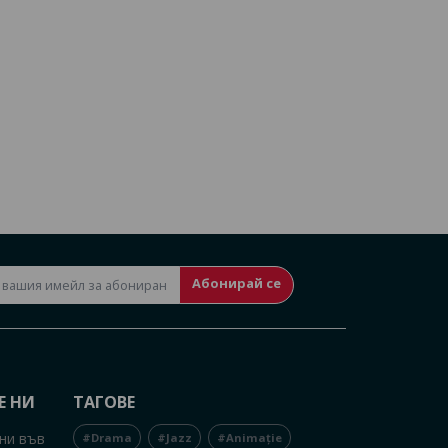
Абонирай се
Е НИ
ТАГОВЕ
ни във
#Drama
#Jazz
#Animație