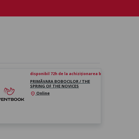
disponibil 72h de la achiziționarea biletului
PRIMĂVARA BOBOCILOR / THE
SPRING OF THE NOVICES
Online
location_on