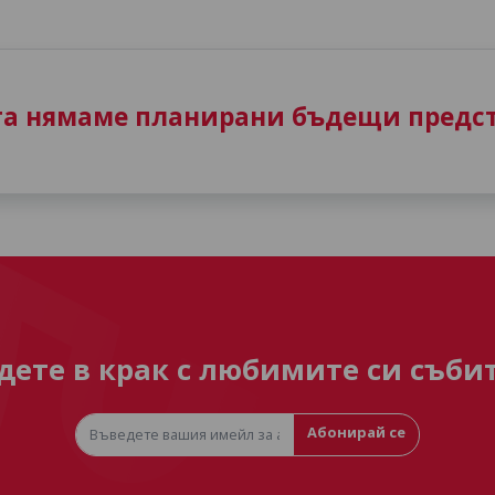
та нямаме планирани бъдещи предст
дете в крак с любимите си съби
Абонирай се