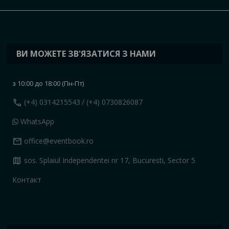
ВИ МОЖЕТЕ ЗВ'ЯЗАТИСЯ З НАМИ
з 10:00 до 18:00 (Пн-Пт)
call
(+4) 0314215543
/ (+4) 0730826087
WhatsApp
mail
office@eventbook.ro
map
sos. Splaiul Independentei nr 17, Bucuresti, Sector 5
Контакт