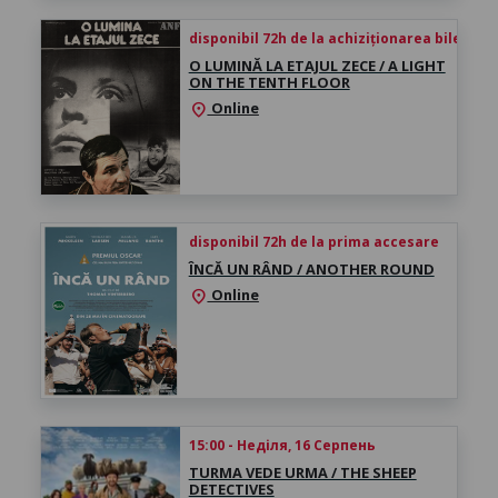
disponibil 72h de la achiziționarea biletului
O LUMINĂ LA ETAJUL ZECE / A LIGHT
ON THE TENTH FLOOR
Online
location_on
disponibil 72h de la prima accesare
ÎNCĂ UN RÂND / ANOTHER ROUND
Online
location_on
15:00 - Неділя, 16 Серпень
TURMA VEDE URMA / THE SHEEP
DETECTIVES