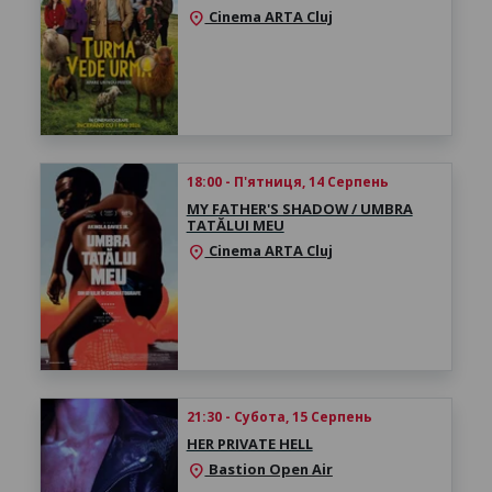
Cinema ARTA Cluj
location_on
18:00 - П'ятниця, 14 Серпень
MY FATHER'S SHADOW / UMBRA
TATĂLUI MEU
Cinema ARTA Cluj
location_on
21:30 - Субота, 15 Серпень
HER PRIVATE HELL
Bastion Open Air
location_on