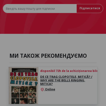
Підписатися
МИ ТАКОЖ РЕКОМЕНДУЄМО
disponibil 72h de la achiziționarea biletului
DE CE TRAG CLOPOTELE, MITICĂ? /
WHY ARE THE BELLS RINGING,
MITICA?
Online
location_on