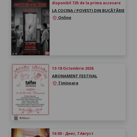
disponibil 72h de la prima accesare
LA COCINA / POVEȘTI DIN BUCĂTĂRIE
Online
location_on
13-18 Octombrie 2026
ABONAMENT FESTIVAL
Timișoara
location_on
16:00 - Днес, 7 Август