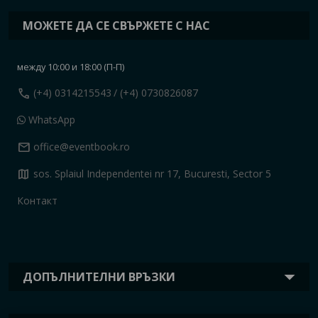
МОЖЕТЕ ДА СЕ СВЪРЖЕТЕ С НАС
между 10:00 и 18:00 (П-П)
call
(+4) 0314215543
/ (+4) 0730826087
WhatsApp
mail
office@eventbook.ro
map
sos. Splaiul Independentei nr 17, Bucuresti, Sector 5
Контакт
ДОПЪЛНИТЕЛНИ ВРЪЗКИ