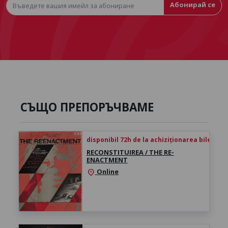
Абонирай се
СЪЩО ПРЕПОРЪЧВАМЕ
disponibil 72h de la achiziționarea biletului
RECONSTITUIREA / THE RE-
ENACTMENT
Online
location_on