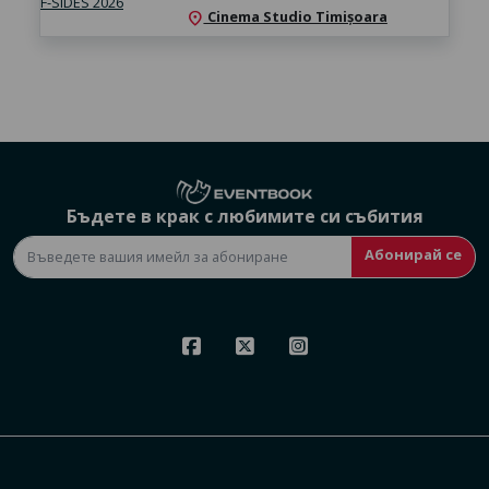
Cinema Studio Timișoara
location_on
Бъдете в крак с любимите си събития
Абонирай се