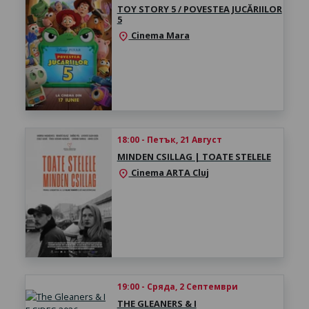
TOY STORY 5 / POVESTEA JUCĂRIILOR
5
Cinema Mara
location_on
18:00 - Петък, 21 Август
MINDEN CSILLAG | TOATE STELELE
Cinema ARTA Cluj
location_on
19:00 - Сряда, 2 Септември
THE GLEANERS & I