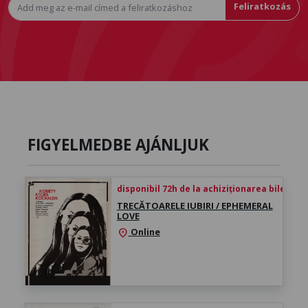
Feliratkozás
FIGYELMEDBE AJÁNLJUK
disponibil 72h de la achiziționarea biletului
TRECĂTOARELE IUBIRI / EPHEMERAL
LOVE
Online
location_on