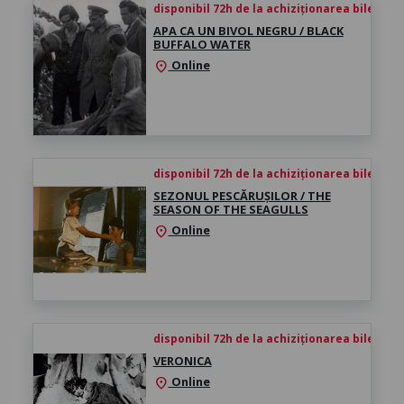
disponibil 72h de la achiziționarea biletului
APA CA UN BIVOL NEGRU / BLACK
BUFFALO WATER
Online
location_on
disponibil 72h de la achiziționarea biletului
SEZONUL PESCĂRUȘILOR / THE
SEASON OF THE SEAGULLS
Online
location_on
disponibil 72h de la achiziționarea biletului
VERONICA
Online
location_on