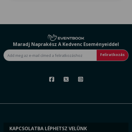
Maradj Naprakész A Kedvenc Eseményeiddel
Feliratkozás
KAPCSOLATBA LÉPHETSZ VELÜNK