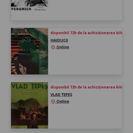
disponibil 72h de la achiziționarea biletului
HAIDUCII
Online
location_on
disponibil 72h de la achiziționarea biletului
VLAD ȚEPEȘ
Online
location_on