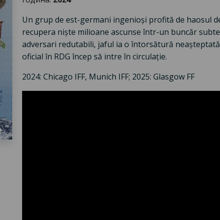
Un grup de est-germani ingenioși profită de haosul d
recupera niște milioane ascunse într-un buncăr subte
adversari redutabili, jaful ia o întorsătură neaștepta
oficial în RDG încep să intre în circulație.
2024: Chicago IFF, Munich IFF; 2025: Glasgow FF