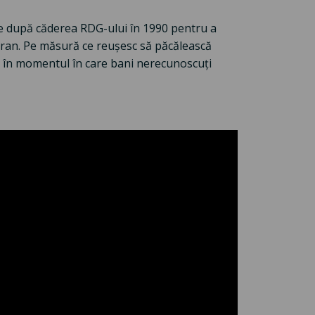
e după căderea RDG-ului în 1990 pentru a
ran. Pe măsură ce reușesc să păcălească
tă în momentul în care bani nerecunoscuți