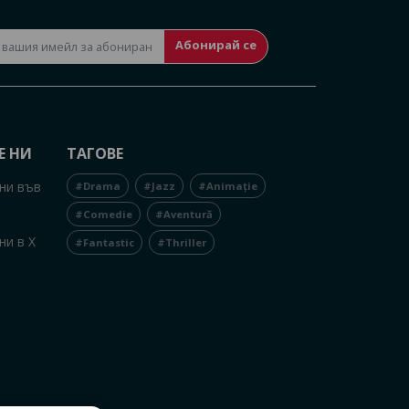
Абонирай се
Е НИ
ТАГОВЕ
ни във
#Drama
#Jazz
#Animație
#Comedie
#Aventură
ни в X
#Fantastic
#Thriller