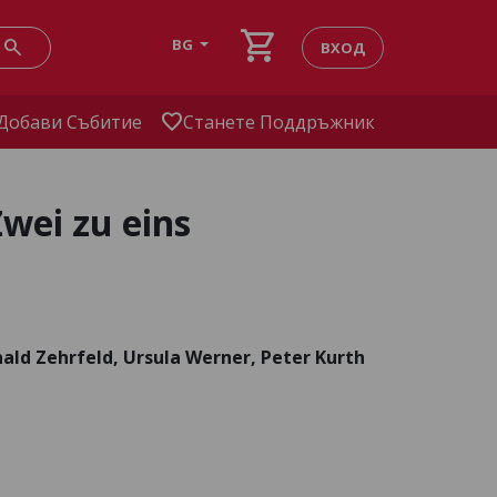
shopping_cart
search
BG
ВХОД
favorite
Добави Събитие
Станете Поддръжник
Zwei zu eins
ald Zehrfeld, Ursula Werner, Peter Kurth