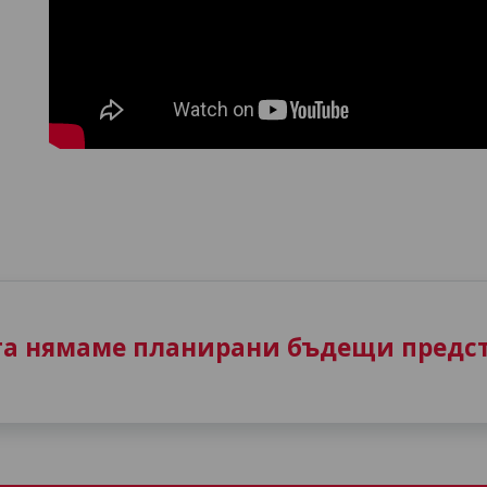
та нямаме планирани бъдещи предст