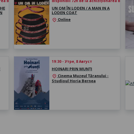
rea biletului
disponibil 72h de la achiziționarea biletului
THE
UN OM ÎN LODEN / A MAN IN A
ON
LODEN COAT
Online
location_on
19:30 - Утре, 8 Август
E
HOINARI PRIN MUNȚI
Cinema Muzeul Țăranului -
location_on
Studioul Horia Bernea