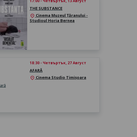
17:00 - Четвъртък, 13 Август
THE SUBSTANCE
Cinema Muzeul Țăranului -
location_on
Studioul Horia Bernea
18:30 - Четвъртък, 27 Август
AFARĂ
Cinema Studio Timișoara
location_on