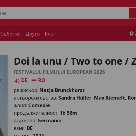
star
 Събития
Друго
Блог
Doi la unu / Two to one / 
FESTIVALUL FILMULUI EUROPEAN 2026
DE
RO
volume_up
notes
режисьор:
Natja Brunckhorst
актьорски състав:
Sandra Hüller, Max Riemelt, Ron
жанр:
Comedie
продължителност:
1h 56m
държава:
Germania
език:
DE
година:
2024