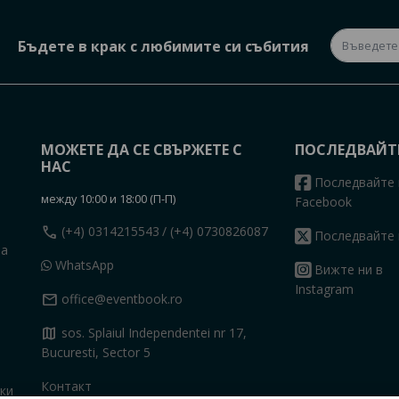
Бъдете в крак с любимите си събития
МОЖЕТЕ ДА СЕ СВЪРЖЕТЕ С
ПОСЛЕДВАЙТ
НАС
Последвайте 
между 10:00 и 18:00 (П-П)
Facebook
call
(+4) 0314215543
/ (+4) 0730826087
Последвайте 
на
WhatsApp
Вижте ни в
Instagram
mail
office@eventbook.ro
map
sos. Splaiul Independentei nr 17,
Bucuresti, Sector 5
Контакт
ки