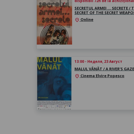
disponibil 72h de la achiziționa
SECRETUL ARMEI … SECRETE / 
SECRET OF THE SECRET WEAP
Online
location_on
13:00 - Неделя, 23 Август
MALUL VÂNĂT / A RIVER'S GAZ
Cinema Elvire Popesco
location_on