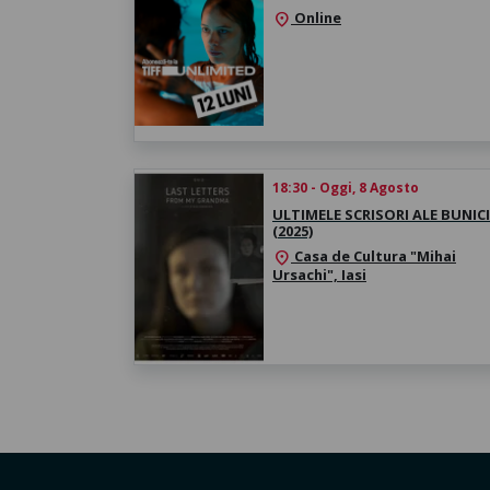
Online
location_on
18:30 - Oggi, 8 Agosto
ULTIMELE SCRISORI ALE BUNICI
(2025)
Casa de Cultura "Mihai
location_on
Ursachi", Iasi