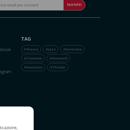
Iscriviti
TAG
cebook
#Drama
#Jazz
#Animație
#Comedie
#Aventură
#Fantastic
#Thriller
tagram
ticazione,