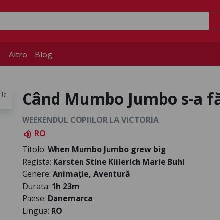
e
Altro
Blog
Când Mumbo Jumbo s-a fă
WEEKENDUL COPIILOR LA VICTORIA
RO
volume_up
Titolo:
When Mumbo Jumbo grew big
Regista:
Karsten Stine Kiilerich Marie Buhl
Genere:
Animație, Aventură
Durata:
1h 23m
Paese:
Danemarca
Lingua:
RO