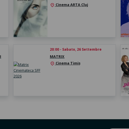
Cinema ARTA Cluj
location_on
20:00 - Sabato, 26 Settembre
I
MATRIX
Cinema Timiș
location_on