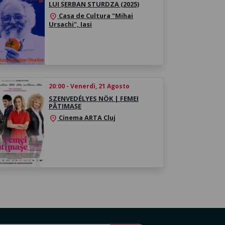
LUI ȘERBAN STURDZA (2025)
Casa de Cultura "Mihai
location_on
Ursachi", Iasi
20:00 - Venerdì, 21 Agosto
SZENVEDÉLYES NÖK | FEMEI
PĂTIMAȘE
Cinema ARTA Cluj
location_on