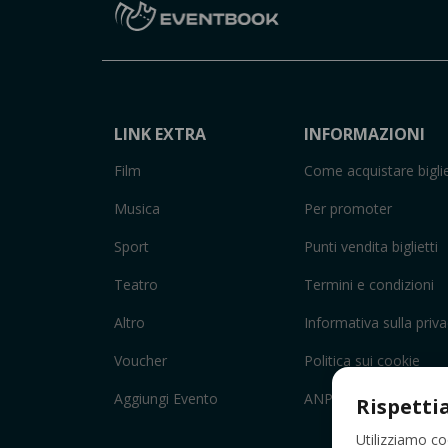
LINK EXTRA
INFORMAZIONI
Film
Come acquistare biglie
Musica
Per promoter
Sport
Punti vendita biglietti
Teatro
Termini e condizioni
Altro
Informativa sulla priv
Voucher
Politica sui cookie
Aggiungi Evento
ANPC
Rispetti
Utilizziamo co