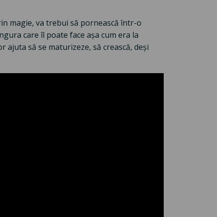
n magie, va trebui să pornească într-o
ngura care îl poate face așa cum era la
 vor ajuta să se maturizeze, să crească, deși