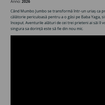
Anno:
2026
Când Mumbo Jumbo se transformă într-un uriaș ca pri
călătorie periculoasă pentru a o găsi pe Baba Yaga, si
început. Aventurile alături de cei trei prieteni ai săi îl
singura sa dorință este să fie din nou mic.