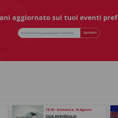
ni aggiornato sui tuoi eventi pref
Iscriviti
19:30 - Domenica, 16 Agosto
ZIUA ADEVĂRULUI