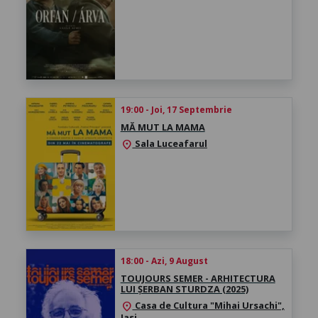
19:00 - Joi, 17 Septembrie
MĂ MUT LA MAMA
Sala Luceafarul
location_on
18:00 - Azi, 9 August
TOUJOURS SEMER - ARHITECTURA
LUI ȘERBAN STURDZA (2025)
Casa de Cultura "Mihai Ursachi",
location_on
Iasi