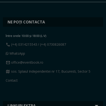
NE POȚI CONTACTA
între orele 10:00 și 18:00 (L-V)
call
(+4) 0314215543
/ (+4) 0730826087
WhatsApp
mail
office@eventbook.ro
map
sos. Splaiul Independentei nr 17, Bucuresti, Sector 5
Contact
LINKURI EXTRA