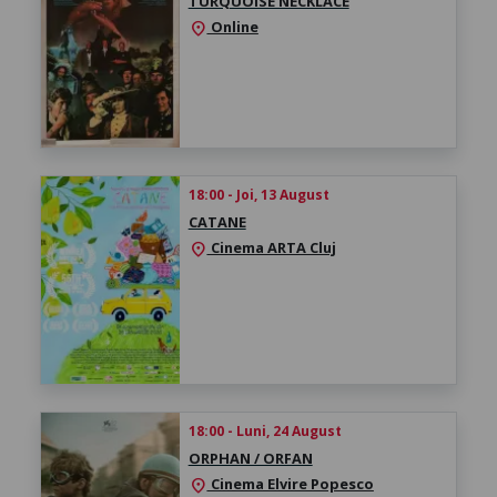
TURQUOISE NECKLACE
Online
location_on
18:00 - Joi, 13 August
CATANE
Cinema ARTA Cluj
location_on
18:00 - Luni, 24 August
ORPHAN / ORFAN
Cinema Elvire Popesco
location_on