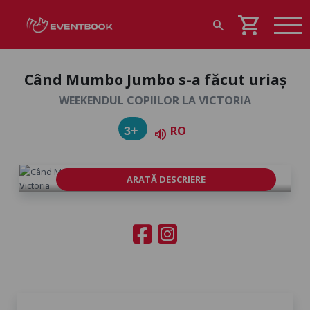
shopping_cart
search
Când Mumbo Jumbo s-a făcut uriaș
WEEKENDUL COPIILOR LA VICTORIA
RO
3+
volume_up
ARATĂ DESCRIERE