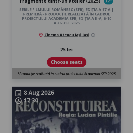
Fragmente dintr-un atelier (2025)
12+
SERILE FILMULUI ROMÂNESC (SFR), EDIȚIA A 17-A |
PREMIERĂ - PRODUCȚIE REALIZATĂ ÎN CADRUL
PROIECTULUI ACADEMIA SFR, EDIȚIA A II-A, 6-10
AUGUST 2025
location_on
Cinema Ateneu Iași
,
Iasi
info
25 lei
Choose seats
*Producție realizată în cadrul proiectului Academia SFR 2025
8 Aug 2026
calendar_month
17:30
schedule