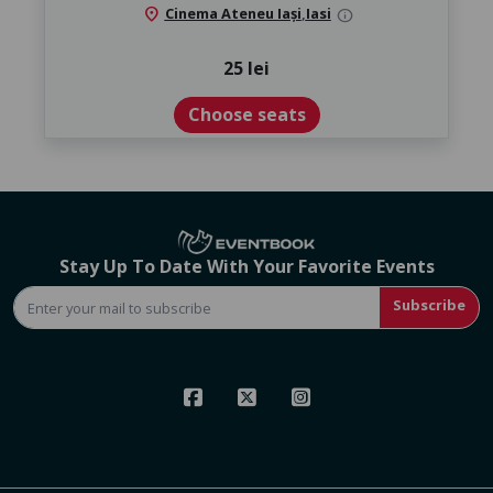
location_on
Cinema Ateneu Iași
,
Iasi
info
25 lei
Choose seats
Stay Up To Date With Your Favorite Events
Subscribe