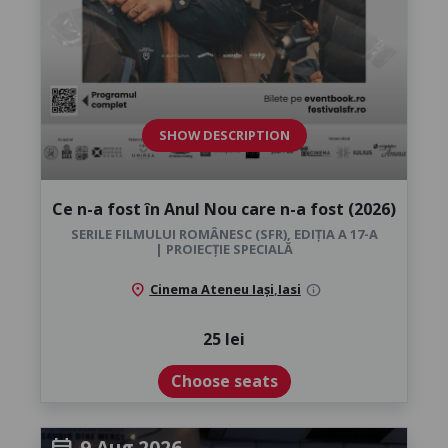
SHOW DESCRIPTION
Ce n-a fost în Anul Nou care n-a fost (2026)
SERILE FILMULUI ROMÂNESC (SFR), EDIȚIA A 17-A
| PROIECȚIE SPECIALĂ
location_on
Cinema Ateneu Iași
,
Iasi
info
25 lei
Choose seats
9 Aug 2026