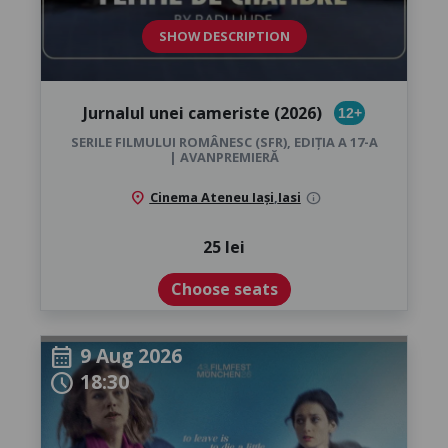
SHOW DESCRIPTION
Jurnalul unei cameriste (2026)
12+
SERILE FILMULUI ROMÂNESC (SFR), EDIȚIA A 17-A
| AVANPREMIERĂ
location_on
Cinema Ateneu Iași
,
Iasi
info
25 lei
Choose seats
9 Aug 2026
calendar_month
18:30
schedule