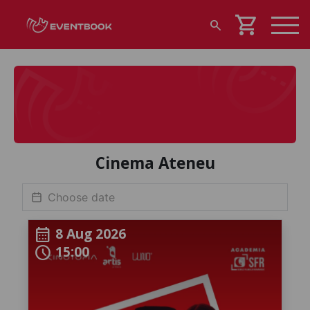
shopping_cart
search
Cinema Ateneu
8 Aug 2026
calendar_month
15:00
schedule