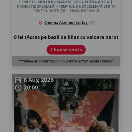
SERILE FILMULUI ROMÂNESC (SFR), EDIȚIA A 17-A |
PROIECȚIE SPECIALĂ – PREMIUL DE EXCELENȚĂ SFR 17
PENTRU ACTRIȚA ILEANA POPOVICI
location_on
Cinema Ateneu Iași
,
Iasi
info
0 lei (Acces pe bază de bilet cu valoare zero)
Choose seats
*Premiul de Excelență SFR 17 pentru actrița Ileana Popovici
8 Aug 2026
calendar_month
20:00
schedule