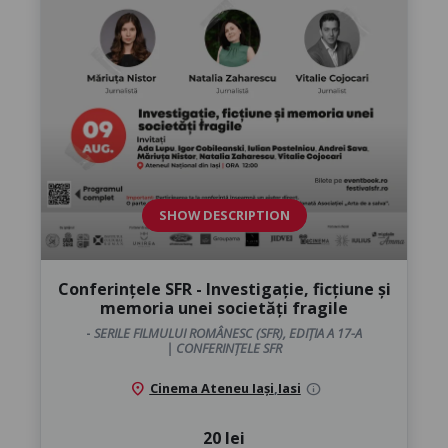
SHOW DESCRIPTION
Conferințele SFR - Investigație, ficțiune și
memoria unei societăți fragile
-
SERILE FILMULUI ROMÂNESC (SFR), EDIȚIA A 17-A
| CONFERINȚELE SFR
location_on
Cinema Ateneu Iași
,
Iasi
info
20 lei