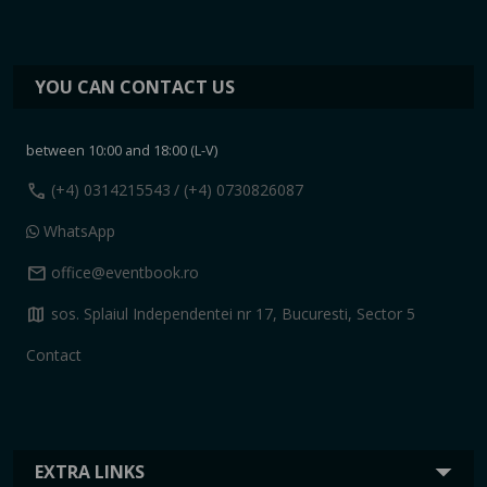
YOU CAN CONTACT US
between 10:00 and 18:00 (L-V)
call
(+4) 0314215543
/ (+4) 0730826087
WhatsApp
mail
office@eventbook.ro
map
sos. Splaiul Independentei nr 17, Bucuresti, Sector 5
Contact
EXTRA LINKS