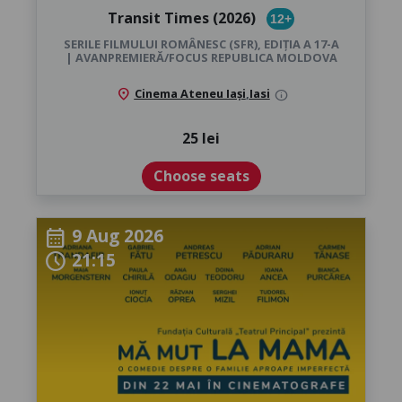
Transit Times (2026)
12+
SERILE FILMULUI ROMÂNESC (SFR), EDIȚIA A 17-A
| AVANPREMIERĂ/FOCUS REPUBLICA MOLDOVA
location_on
Cinema Ateneu Iași
,
Iasi
info
25 lei
Choose seats
9 Aug 2026
calendar_month
21:15
schedule