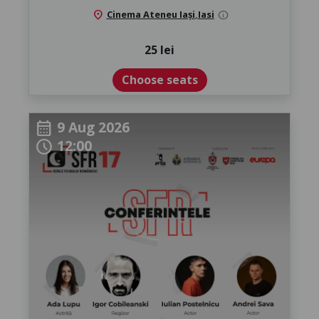
location_on
Cinema Ateneu Iași
,
Iasi
info
25 lei
Choose seats
9 Aug 2026
calendar_month
12:00
schedule