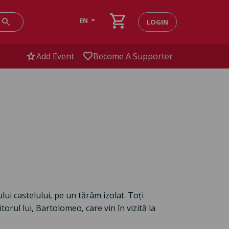
shopping_cart
search
EN
LOGIN
star
favorite
Add Event
Become A Supporter
ui castelului, pe un tărâm izolat. Toți
torul lui, Bartolomeo, care vin în vizită la