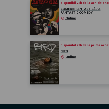
disponibil 72h de la achiziționa
COMEDIE FANTASTICĂ / A
FANTASTIC COMEDY
Online
location_on
disponibil 72h de la prima acc
BIRD
Online
location_on