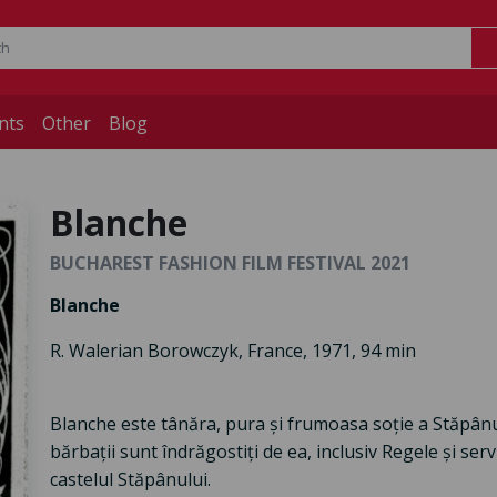
nts
Other
Blog
Blanche
BUCHAREST FASHION FILM FESTIVAL 2021
Blanche
R. Walerian Borowczyk, France, 1971, 94 min
Blanche este tânăra, pura și frumoasa soție a Stăpânul
bărbații sunt îndrăgostiți de ea, inclusiv Regele și servi
castelul Stăpânului.