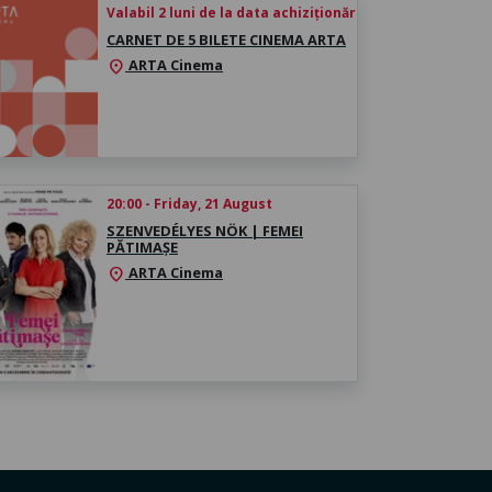
Valabil 2 luni de la data achiziționării
CARNET DE 5 BILETE CINEMA ARTA
ARTA Cinema
location_on
20:00 - Friday, 21 August
SZENVEDÉLYES NÖK | FEMEI
PĂTIMAȘE
ARTA Cinema
location_on