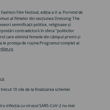
ashion Film Festival, ediția a V-a. Pornind de
comun al filmelor din secțiunea Dressing The
eori semnificații politice, religioase și
pretări contradictorii în sfera "politicilor
rol care elimină femeile din câmpul privirii și
de a le proteja de rușine.Programul complet al
film.ro
că:
trecut 10 zile de la finalizarea schemei
tru infecția cu virusul SARS-CoV-2 nu mai