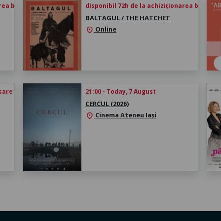
rea biletului
disponibil 72h de la achiziționarea biletului
BALTAGUL / THE HATCHET
Online
location_on
esare
21:00 - Today, 7 August
CERCUL (2026)
Cinema Ateneu Iași
location_on