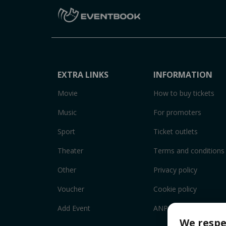
EXTRA LINKS
INFORMATION
Movie
How to buy tickets
Music
For promoters
Sport
Ticket outlets
Theater
Terms and conditions
Other
Privacy policy
Voucher
Cookie policy
Add Event
ANPC
We respe