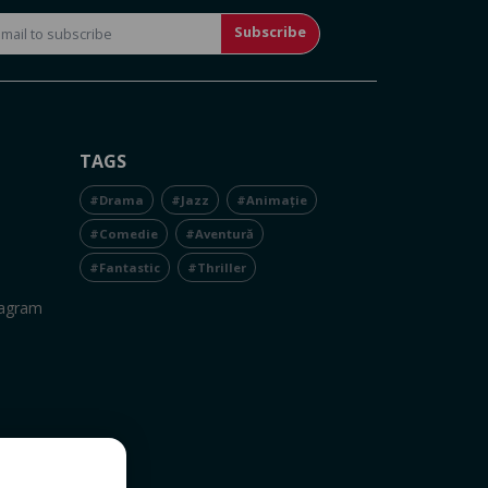
Subscribe
TAGS
#Drama
#Jazz
#Animație
#Comedie
#Aventură
#Fantastic
#Thriller
tagram