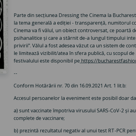
Parte din secțiunea Dressing the Cinema la Bucharest F
la tema generală a ediției - transparență, numitorul 
Cinema va fi vălul, un obiect controversat, ce poartă des
psihanalitice și care a stârnit de-a lungul timpului inter
privirii". Vălul a fost adesea văzut ca un sistem de cont
le limitează vizibilit/atea în sfera publică, cu scopul 
festivalului este disponibil pe
https://bucharestfashion
--
Conform Hotărârii nr. 70 din 16.09.2021 Art. 1 lit.b:
Accesul persoanelor la eveniment este posibil doar da
a) sunt vaccinate împotriva virusului SARS-CoV-2 și au 
complete de vaccinare;
b) prezintă rezultatul negativ al unui test RT-PCR pen