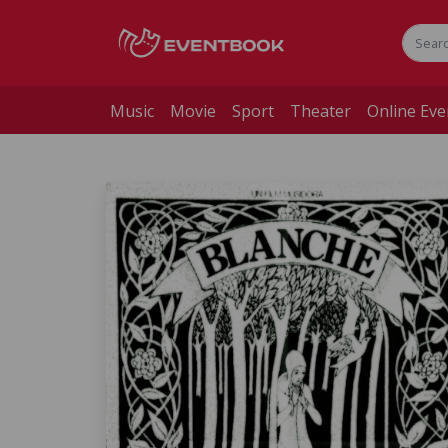
Music
Movie
Sport
Theater
Online Eve