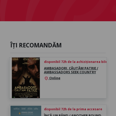
ÎȚI RECOMANDĂM
disponibil 72h de la achiziționarea biletului
AMBASADORI, CĂUTĂM PATRIE /
AMBASSADORS SEEK COUNTRY
Online
location_on
disponibil 72h de la prima accesare
ÎNCĂ UN RÂND / ANOTHER ROUND