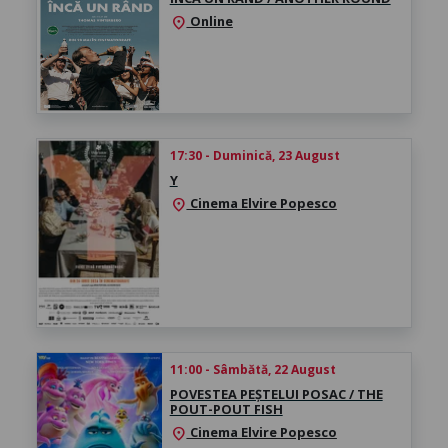
Online
location_on
17:30 - Duminică, 23 August
Y
Cinema Elvire Popesco
location_on
11:00 - Sâmbătă, 22 August
POVESTEA PEȘTELUI POSAC / THE
POUT-POUT FISH
Cinema Elvire Popesco
location_on