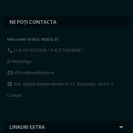
NE POȚI CONTACTA
între orele 10:00 și 18:00 (L-V)
call
(+4) 0314215543
/ (+4) 0730826087
WhatsApp
mail
office@eventbook.ro
map
sos. Splaiul Independentei nr 17, Bucuresti, Sector 5
Contact
LINKURI EXTRA