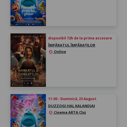
disponibil 72h de la prima accesare
ÎMPĂRATUL ÎMPĂRAȚILOR
Online
location_on
11:00 - Duminică, 23 August
DUZZOGI HAL KALANDJAI
Cinema ARTA Cluj
location_on