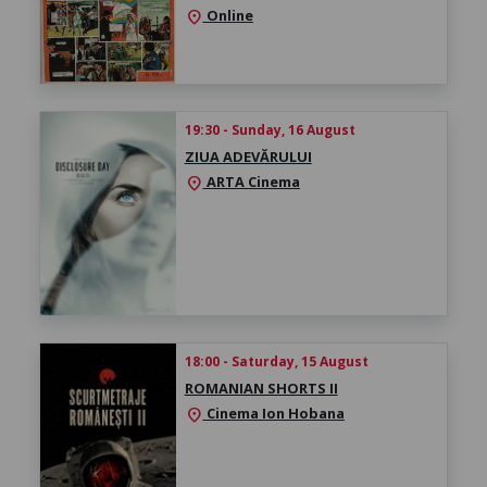
Online
location_on
19:30 - Sunday, 16 August
ZIUA ADEVĂRULUI
ARTA Cinema
location_on
18:00 - Saturday, 15 August
ROMANIAN SHORTS II
Cinema Ion Hobana
location_on