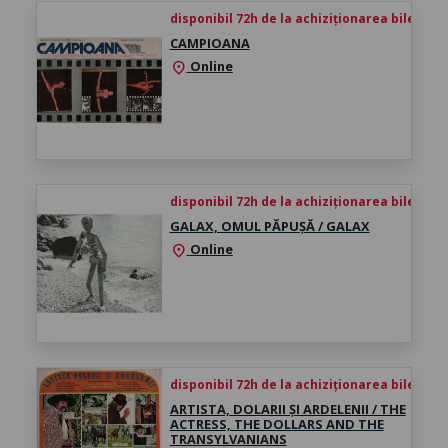
disponibil 72h de la achiziționarea biletului
CAMPIOANA
Online
location_on
disponibil 72h de la achiziționarea biletului
GALAX, OMUL PĂPUȘĂ / GALAX
Online
location_on
disponibil 72h de la achiziționarea biletului
ARTISTA, DOLARII ȘI ARDELENII / THE
ACTRESS, THE DOLLARS AND THE
TRANSYLVANIANS