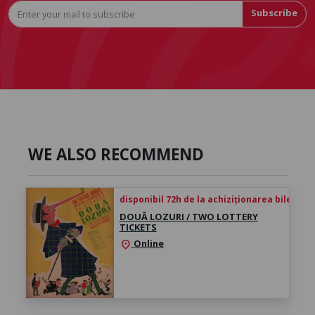
Subscribe
WE ALSO RECOMMEND
disponibil 72h de la achiziționarea biletului
DOUĂ LOZURI / TWO LOTTERY
TICKETS
Online
location_on