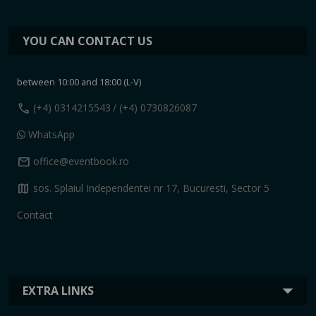
YOU CAN CONTACT US
between 10:00 and 18:00 (L-V)
call
(+4) 0314215543
/ (+4) 0730826087
WhatsApp
mail
office@eventbook.ro
map
sos. Splaiul Independentei nr 17, Bucuresti, Sector 5
Contact
EXTRA LINKS