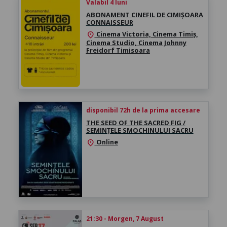
Valabil 4 luni
ABONAMENT CINEFIL DE CIMIȘOARA
CONNAISSEUR
Cinema Victoria, Cinema Timiș,
location_on
Cinema Studio, Cinema Johnny
Freidorf Timisoara
disponibil 72h de la prima accesare
THE SEED OF THE SACRED FIG /
SEMINȚELE SMOCHINULUI SACRU
Online
location_on
21:30 - Morgen, 7 August