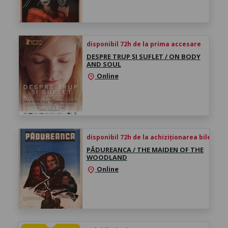
disponibil 72h de la prima accesare
DESPRE TRUP ȘI SUFLET / ON BODY
AND SOUL
Online
location_on
disponibil 72h de la achiziționarea biletului
PĂDUREANCA / THE MAIDEN OF THE
WOODLAND
Online
location_on