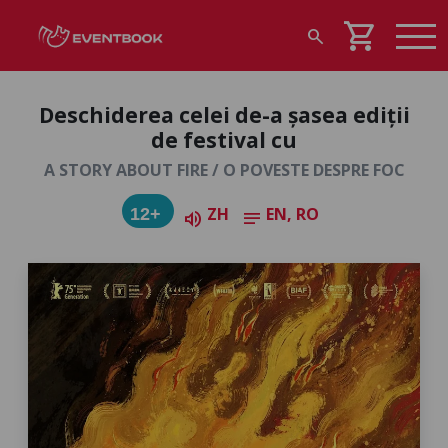
shopping_cart
search
Deschiderea celei de-a șasea ediții
de festival cu
A STORY ABOUT FIRE / O POVESTE DESPRE FOC
ZH
EN, RO
12+
volume_up
notes