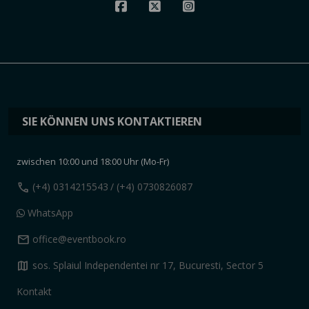
SIE KÖNNEN UNS KONTAKTIEREN
zwischen 10:00 und 18:00 Uhr (Mo-Fr)
call
(+4) 0314215543
/ (+4) 0730826087
WhatsApp
mail
office@eventbook.ro
map
sos. Splaiul Independentei nr 17, Bucuresti, Sector 5
Kontakt