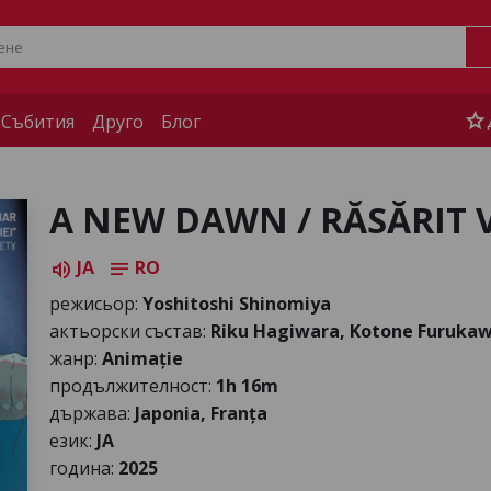
star
 Събития
Друго
Блог
A NEW DAWN / RĂSĂRIT
JA
RO
volume_up
notes
режисьор:
Yoshitoshi Shinomiya
актьорски състав:
Riku Hagiwara, Kotone Furukawa
жанр:
Animație
продължителност:
1h 16m
държава:
Japonia, Franța
език:
JA
година:
2025