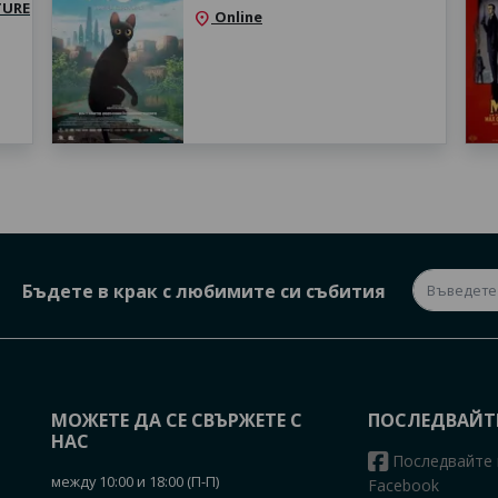
TURE
Online
location_on
Бъдете в крак с любимите си събития
МОЖЕТЕ ДА СЕ СВЪРЖЕТЕ С
ПОСЛЕДВАЙТ
НАС
Последвайте 
между 10:00 и 18:00 (П-П)
Facebook