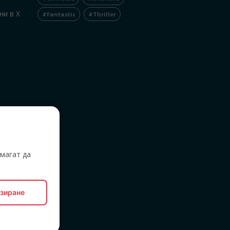
ни в X
#Fantastic
#Thriller
,
магат да
зиране