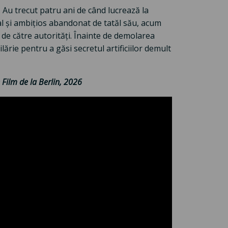
i. Au trecut patru ani de când lucrează la
nal și ambițios abandonat de tatăl său, acum
a de către autorități. Înainte de demolarea
lărie pentru a găsi secretul artificiilor demult
e Film de la Berlin, 2026