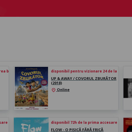
rea biletului
disponibil pentru vizionare 24 de la achiziți
UP & AWAY / COVORUL ZBURĂTOR
(2018)
Online
location_on
esare
disponibil 72h de la prima accesare
FLOW - O PISICĂ FĂRĂ FRICĂ