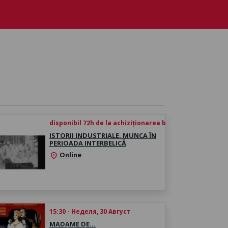
a biletului
disponibil 72h de la achiziționarea biletului
ISTORII INDUSTRIALE. MUNCA ÎN
PERIOADA INTERBELICĂ
Online
location_on
15:30 - Неделя, 30 Август
MADAME DE…