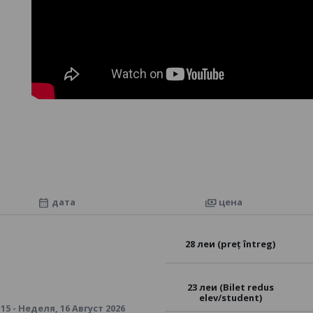
дата
цена
calendar_month
payments
28 леи (preț întreg)
23 леи (Bilet redus
elev/student)
:15 - Неделя, 16 Август 2026