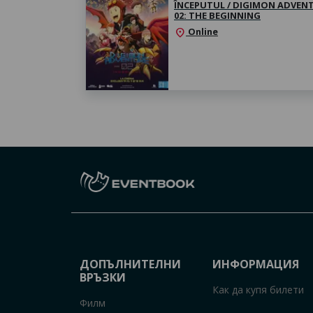
ÎNCEPUTUL / DIGIMON ADVEN
02: THE BEGINNING
Online
location_on
ДОПЪЛНИТЕЛНИ
ИНФОРМАЦИЯ
ВРЪЗКИ
Как да купя билети
Филм