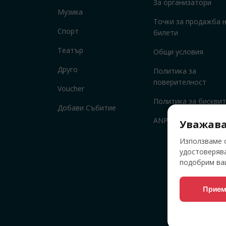
За организатори
Музика
Точки за продажба 
Спорт
билети
Театър
Общи условия
Друго
Политика за
поверителност
Voucher
Политика за бисквит
Добави Събитие
ANPC
Уважава
Използваме о
удостоверява
подобрим ваш
Прием