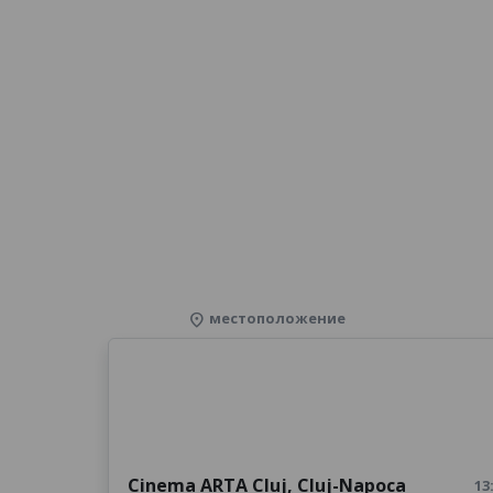
местоположение
location_on
Cinema ARTA Cluj
,
Cluj-Napoca
13