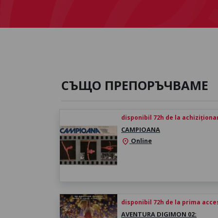
СЪЩО ПРЕПОРЪЧВАМЕ
disponibil 72h de la achiziționa
CAMPIOANA
Online
location_on
disponibil 72h de la prima acc
AVENTURA DIGIMON 02: