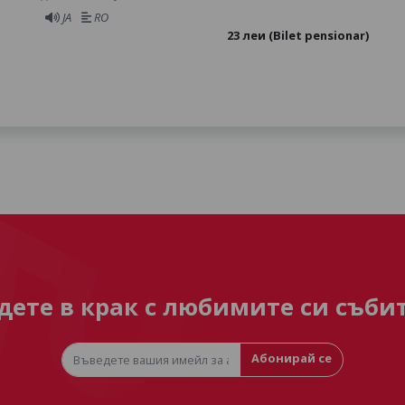
JA
RO
23 леи (Bilet pensionar)
дете в крак с любимите си съби
Абонирай се