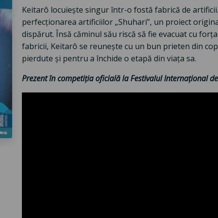
Keitarô locuiește singur într-o fostă fabrică de artifici
perfecționarea artificiilor „Shuhari”, un proiect origi
dispărut. Însă căminul său riscă să fie evacuat cu forț
fabricii, Keitarô se reunește cu un bun prieten din copi
pierdute și pentru a închide o etapă din viața sa.
Prezent în competiția oficială la Festivalul Internațional d