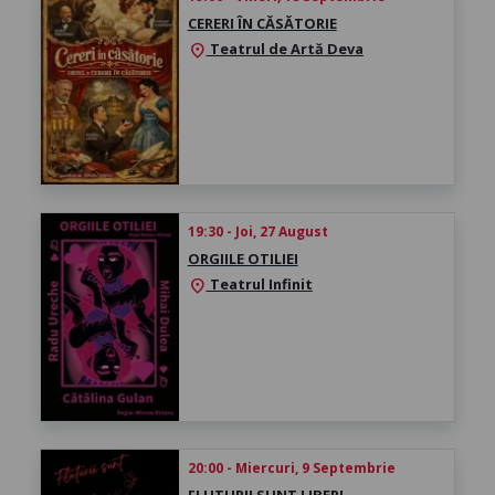
CERERI ÎN CĂSĂTORIE
Teatrul de Artă Deva
location_on
19:30 - Joi, 27 August
ORGIILE OTILIEI
Teatrul Infinit
location_on
20:00 - Miercuri, 9 Septembrie
FLUTURII SUNT LIBERI