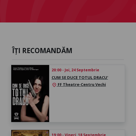
ÎȚI RECOMANDĂM
20:00 - Joi, 24 Septembrie
CUM SE DUCE TOTUL DRACU'
FF Theatre-Centru Vechi
location_on
19:00 - Vineri, 18 Septembrie