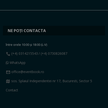
NE POȚI CONTACTA
între orele 10:00 și 18:00 (L-V)
call
(+4) 0314215543
/ (+4) 0730826087
WhatsApp
mail
office@eventbook.ro
map
sos. Splaiul Independentei nr 17, Bucuresti, Sector 5
Contact