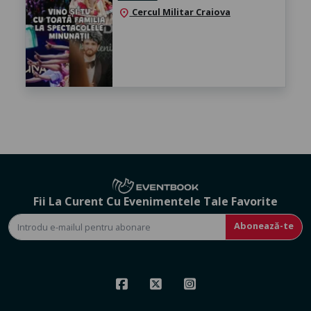
Cercul Militar Craiova
location_on
Fii La Curent Cu Evenimentele Tale Favorite
Abonează-te