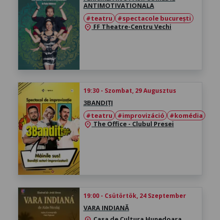
ANTIMOTIVATIONALA
#teatru
#spectacole bucurești
FF Theatre-Centru Vechi
location_on
19:30 - Szombat, 29 Augusztus
3BANDIȚI
#teatru
#improvizáció
#komédia
The Office - Clubul Presei
location_on
19:00 - Csütörtök, 24 Szeptember
VARA INDIANĂ
Casa de Cultura Hunedoara
location_on