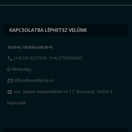
KAPCSOLATBA LÉPHETSZ VELÜNK
10:00 és 18:00 között (H-P)
call
(+4) 0314215543
/ (+4) 0730826087
WhatsApp
mail
office@eventbook.ro
map
sos. Splaiul Independentei nr 17, Bucuresti, Sector 5
Kapcsolat