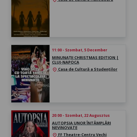
11:00 - Szombat, 5 December
MINUNAȚII CHRISTMAS EDITION |
CLUJ-NAPOCA
Casa de Cultură a Studenților
location_on
20:00 - Szombat, 22 Augusztus
AUTOPSIA UNOR ÎNTÂMPLĂRI
NEVINOVATE
FF Theatre-Centru Vechi
location_on